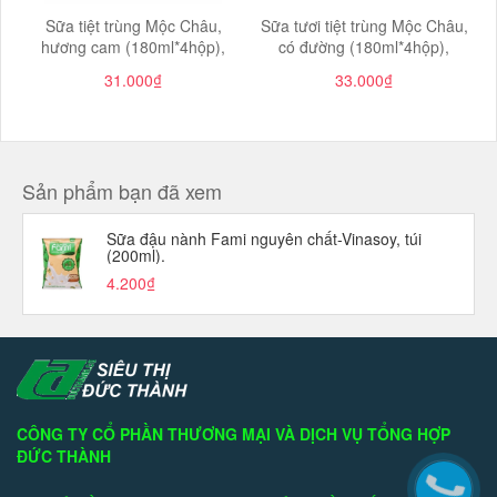
Sữa tiệt trùng Mộc Châu,
Sữa tươi tiệt trùng Mộc Châu,
hương cam (180ml*4hộp),
có đường (180ml*4hộp),
31.000₫
33.000₫
Sản phẩm bạn đã xem
Sữa đậu nành Fami nguyên chất-Vinasoy, túi
(200ml).
4.200₫
CÔNG TY CỔ PHẦN THƯƠNG MẠI VÀ DỊCH VỤ TỔNG HỢP
ĐỨC THÀNH