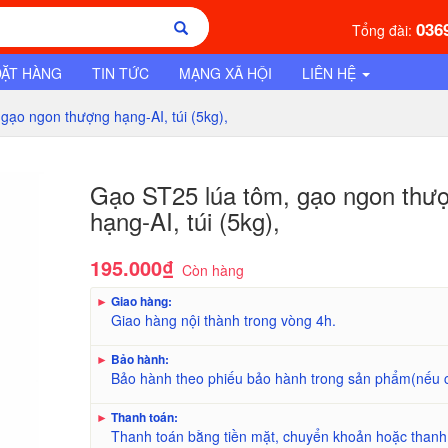
036
Tổng đài:
ĐẶT HÀNG
TIN TỨC
MẠNG XÃ HỘI
LIÊN HỆ
gạo ngon thượng hạng-AI, túi (5kg),
Gạo ST25 lúa tôm, gạo ngon thươ
hạng-AI, túi (5kg),
195.000₫
Còn hàng
►
Giao hàng:
Giao hàng nội thành trong vòng 4h.
►
Bảo hành:
Bảo hành theo phiếu bảo hành trong sản phẩm(nếu 
►
Thanh toán:
Thanh toán bằng tiền mặt, chuyển khoản hoặc thanh