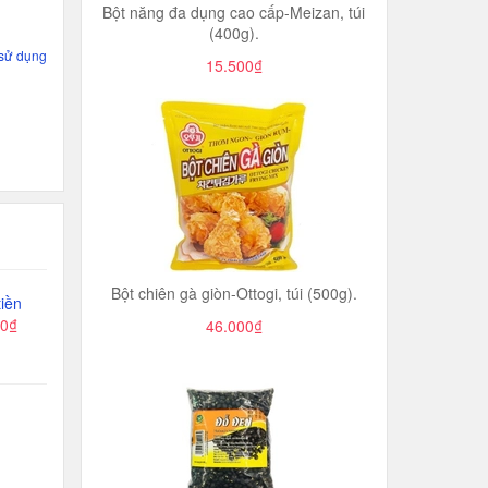
Bột năng đa dụng cao cấp-Meizan, túi
(400g).
 sử dụng
15.500₫
Bột chiên gà giòn-Ottogi, túi (500g).
iền
00₫
46.000₫