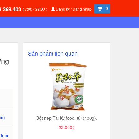
9.369.403
0
( 7:00 - 22:00 )
Đăng ký / Đăng nhập
Sản phẩm liên quan
̣ng
có)
Bột nếp-Tài Ký food, túi (400g).
22.000₫
 toán