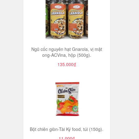
Ngũ cốc nguyên hạt Gnarola, vị mật
ong-ACVina, hộp (500g).
135.000₫
Bột chiên giòn-Tài Ký food, túi (150g).
11.000₫