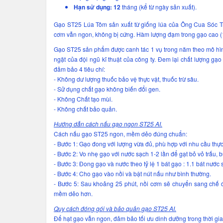
Hạn sử dụng: 12
tháng (kể từ ngày sản xuất).
Gạo ST25 Lúa Tôm sản xuất từ giống lúa của Ông Cua Sóc Tră
cơm vẫn ngon, không bị cứng. Hàm lượng đạm trong gạo cao (10
Gạo ST25 sản phẩm được canh tác 1 vụ trong năm theo mô hình
ngặt của đội ngũ kĩ thuật của công ty. Đem lại chất lượng gạ
đảm bảo 4 tiêu chí:
- Không dư lượng thuốc bảo vệ thực vật, thuốc trừ sâu.
- Sử dụng chất gạo không biến đổi gen.
- Không Chất tạo mùi.
- Không chất bảo quản.
Hướng dẫn cách nấu gạo ngon ST25 AI.
Cách nấu gạo ST25 ngon, mềm dẻo đúng chuẩn:
- Bước 1: Gạo đong với lượng vừa đủ, phù hợp với nhu cầu thực
- Bước 2: Vo nhẹ gạo với nước sạch 1-2 lần để gạt bỏ vỏ trấu, 
- Bước 3: Đong gạo và nước theo tỷ lệ 1 bát gạo : 1.1 bát nước 
- Bước 4: Cho gạo vào nồi và bật nút nấu như bình thường.
- Bước 5: Sau khoảng 25 phút, nồi cơm sẽ chuyển sang chế 
mềm dẻo hơn.
Quy cách đóng gói và bảo quản gạo ST25 AI.
Để hạt gạo vẫn ngon, đảm bảo tối ưu dinh dưỡng trong thời gi