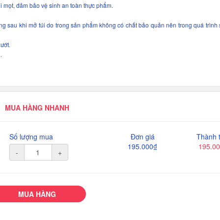
i mọt, đảm bảo vệ sinh an toàn thực phẩm.
áng sau khi mở túi do trong sản phẩm không có chất bảo quản nên trong quá trình
ướt.
.
MUA HÀNG NHANH
Số lượng mua
Đơn giá
Thành t
195.000₫
195.0
-
+
MUA HÀNG