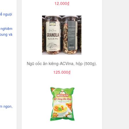
12.000₫
để nguội
t nghiêm
 bung và
Ngũ cốc ăn kiêng-ACVina, hộp (500g).
125.000₫
ơm ngon,