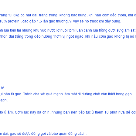
ng túi 5kg có hạt dài, trắng trong, không bạc bụng, khi nấu cơm dẻo thơm, khi 
% protein), cao gấp 1.5 lần gạo thường, vì vậy sẽ no trước khi đầy bụng.
 lúa tôm tại những khu vực nước lợ nuôi tôm luân canh lúa trồng dưới sự giám sá
o thon dài trắng trong dẻo hương thơm vị ngọt ngào, khi nấu cơm gạo không bị nở
 tế.
bụi bẩn từ gạo. Tránh chà xát quá mạnh làm mất đi dưỡng chất cần thiết trong gạo.
sạch.
độ ủ ấm. Cơm lúc này đã chín, nhưng bạn nên tiếp tục ủ thêm 10 phút nữa để c
an dài, gạo sẽ được đóng gói và bảo quản đúng cách: