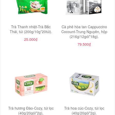
​​​​​​​Trà Thanh nhiệt-Trà Bắc
Cà phê hòa tan Cappuccino
Thái, túi (200g/10g*20túi).
Cocount-Trung Nguyên, hộp
(216g/12gói*18g).
25.000₫
79.500₫
Trà hương Đào-Cozy, túi lọc
Trà hoa cúc-Cozy, túi lọc
(40g/20gói*2g),
(40g/20gói*2g).