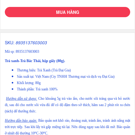
MUA HÀNG
SKU:
8935137603003
Mã sp: 8935137603003
Trà xanh-Trà Bắc Thái, hộp giấy (80g).
Thương hiệu: Trà Xanh (Trà Đại Gia)
Sản xuất tại: Việt Nam (Cty TNHH Thương mại và dịch vụ Đại Gia)
Khối lượng: 80g
Thành phần: Trà xanh 100%
Hướng dẫn sử dụng:
Cho khoảng 5g trà vào ấm, cho nước sôi tráng qua và bỏ nước
đi, sau đó cho nước sôi vừa đủ để có độ đậm theo sở thích, hãm sau 2 phút rót ra chén
(tách) để thưởng thức.
Hướng dẫn bảo quản:
Bảo quản nơi khô ráo, thoáng mát, tránh ẩm, tránh ánh nắng mặt
trời trực tiếp. Sau khi lấy trà gấp miệng túi lại. Nên dùng ngay sau khi đã mở. Bảo quản
o
o
ở nhiệt độ thường 10
C-30
C.