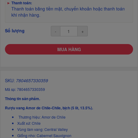
►
Thanh toán:
Thanh toán bằng tiền mặt, chuyển khoản hoặc thanh toán
khi nhận hàng.
Số lượng
-
+
MUA HÀNG
SKU:
7804657330359
Mã sp: 7804657330359
Thông tin sản phẩm.
Rượu vang Amor de Chile-Chile, bịch (5 lít, 13.5%).
Thương hiệu: Amor de Chile
Xuất xứ:
Chile
Vùng làm vang: Central Valley
Giống nho: Cabernet Sauvignon