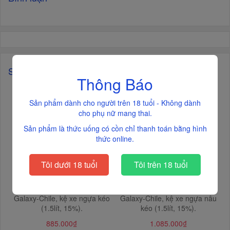
Sản phẩm liên quan
Thông Báo
Sản phẩm dành cho người trên 18 tuổi - Không dành
cho phụ nữ mang thai.
Sản phẩm là thức uống có cồn chỉ thanh toán bằng hình
thức online.
Tôi dưới 18 tuổi
Tôi trên 18 tuổi
Rượu vang Zodiac Syrah
Rượu vang Zodiac Syrah
Galaxy-Chile, kệ xe ngựa kéo
Galaxy-Chile, kệ xe ngựa nâu
(1.5lít, 15%).
kéo (1.5lít, 15%).
885.000₫
1.085.000₫