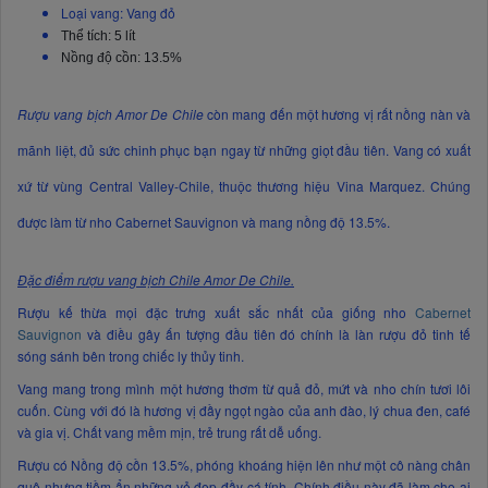
Loại vang: Vang đỏ
Thể tích: 5 lít
Nồng độ cồn: 13.5%
Rượu vang bịch Amor De Chile
còn mang đến một hương vị rất nồng nàn và
mãnh liệt, đủ sức chinh phục bạn ngay từ những giọt đầu tiên. Vang có xuất
xứ từ vùng Central Valley-Chile, thuộc thương hiệu Vina Marquez. Chúng
được làm từ nho Cabernet Sauvignon và mang nồng độ 13.5%.
Đặc điểm rượu vang bịch Chile Amor De Chile.
Rượu kế thừa mọi đặc trưng xuất sắc nhất của giống nho
Cabernet
Sauvignon
và điều gây ấn tượng đầu tiên đó chính là làn rượu đỏ tinh tế
sóng sánh bên trong chiếc ly thủy tinh.
Vang mang trong mình một hương thơm từ quả đỏ, mứt và nho chín tươi lôi
cuốn. Cùng với đó là hương vị đầy ngọt ngào của anh đào, lý chua đen, café
và gia vị. Chất vang mềm mịn, trẻ trung rất dễ uống.
Rượu có Nồng độ cồn 13.5%, phóng khoáng hiện lên như một cô nàng chân
quê nhưng tiềm ẩn những vẻ đẹp đầy cá tính. Chính điều này đã làm cho ai