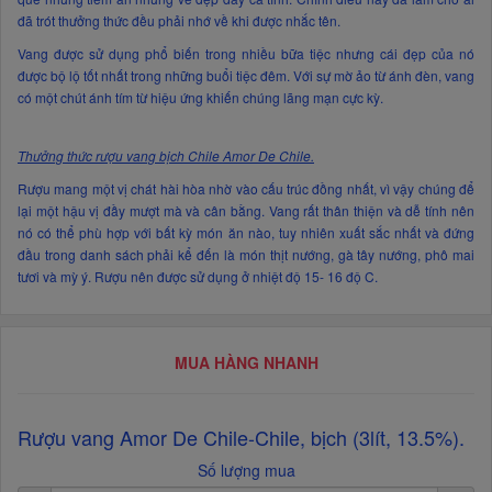
đã trót thưởng thức đều phải nhớ về khi được nhắc tên.
Vang được sử dụng phổ biến trong nhiều bữa tiệc nhưng cái đẹp của nó
được bộ lộ tốt nhất trong những buổi tiệc đêm. Với sự mờ ảo từ ánh đèn, vang
có một chút ánh tím từ hiệu ứng khiến chúng lãng mạn cực kỳ.
Thưởng thức rượu vang bịch Chile Amor De Chile.
Rượu mang một vị chát hài hòa nhờ vào cấu trúc đồng nhất, vì vậy chúng để
lại một hậu vị đầy mượt mà và cân bằng. Vang rất thân thiện và dễ tính nên
nó có thể phù hợp với bất kỳ món ăn nào, tuy nhiên xuất sắc nhất và đứng
đầu trong danh sách phải kể đến là món thịt nướng, gà tây nướng, phô mai
tươi và mỳ ý. Rượu nên được sử dụng ở nhiệt độ 15- 16 độ C.
MUA HÀNG NHANH
Rượu vang Amor De Chile-Chile, bịch (3lít, 13.5%).
Số lượng mua