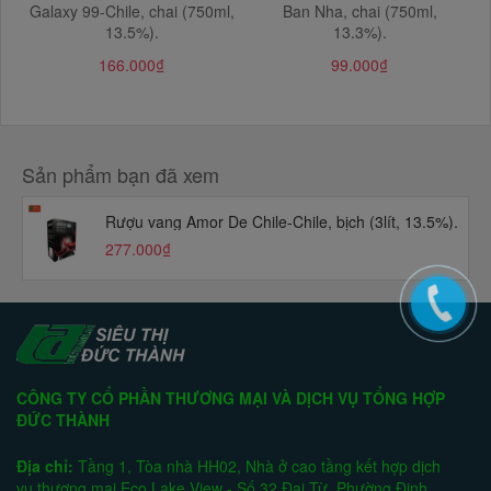
Galaxy 99-Chile, chai (750ml,
Ban Nha, chai (750ml,
13.5%).
13.3%).
166.000₫
99.000₫
Sản phẩm bạn đã xem
Rượu vang Amor De Chile-Chile, bịch (3lít, 13.5%).
277.000₫
CÔNG TY CỔ PHẦN THƯƠNG MẠI VÀ DỊCH VỤ TỔNG HỢP
ĐỨC THÀNH
Địa chỉ:
Tầng 1, Tòa nhà HH02, Nhà ở cao tầng kết hợp dịch
vụ thương mại Eco Lake View - Số 32 Đại Từ, Phường Định