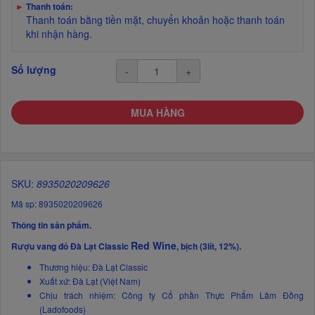
►
Thanh toán:
Thanh toán bằng tiền mặt, chuyển khoản hoặc thanh toán
khi nhận hàng.
Số lượng
-
+
MUA HÀNG
SKU:
8935020209626
Mã sp: 8935020209626
Thông tin sản phẩm.
Red Wine
Rượu vang đỏ Đà Lạt Classic
, bịch (3lít, 12%).
Thương hiệu: Đà Lạt Classic
Xuất xứ: Đà Lạt (Việt Nam)
Chịu trách nhiệm: Công ty Cổ phần Thực Phẩm Lâm Đồng
(Ladofoods)