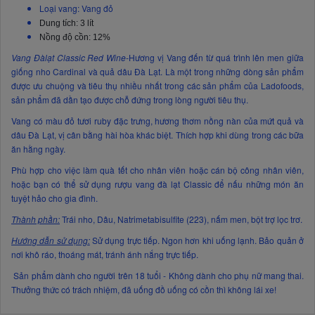
Loại vang: Vang đỏ
Dung tích: 3 lít
Nồng độ cồn: 12%
Vang Đàlạt Classic Red Wine-
Hương vị Vang đến từ quá trình lên men giữa
giống nho Cardinal và quả dâu Đà Lạt. Là một trong những dòng sản phẩm
được ưu chuộng và tiêu thụ nhiều nhất trong các sản phẩm của Ladofoods,
sản phẩm đã dần tạo được chỗ đứng trong lòng người tiêu thụ.
Vang có màu đỏ tươi ruby đặc trưng, hương thơm nồng nàn của mứt quả và
dâu Đà Lạt, vị cân bằng hài hòa khác biệt. Thích hợp khi dùng trong các bữa
ăn hằng ngày.
Phù hợp cho việc làm quà tết cho nhân viên hoặc cán bộ công nhân viên,
hoặc bạn có thể sử dụng rượu vang đà lạt Classic để nấu những món ăn
tuyệt hảo cho gia đình.
Thành phần:
Trái nho, Dâu, Natrimetabisulfite (223), nấm men, bột trợ lọc trơ.
Hướng dẫn sử dụng:
Sử dụng trực tiếp. Ngon hơn khi uống lạnh. Bảo quản ở
nơi khô ráo, thoáng mát, tránh ánh nắng trực tiếp.
Sản phẩm dành cho người trên 18 tuổi - Không dành cho phụ nữ mang thai.
Thưởng thức có trách nhiệm, đã uống đồ uống có cồn thì không lái xe!