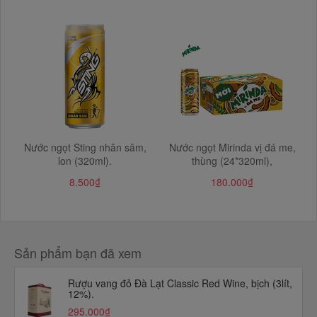
Nước ngọt Sting nhân sâm,
Nước ngọt Mirinda vị đá me,
lon (320ml).
thùng (24*320ml),
8.500₫
180.000₫
Sản phẩm bạn đã xem
Rượu vang đỏ Đà Lạt Classic Red Wine, bịch (3lít,
12%).
295.000₫