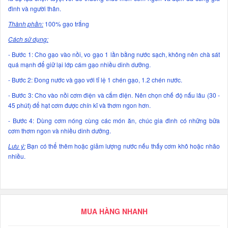
đình và người thân.
Thành phần:
100% gạo trắng
Cách sử dụng:
- Bước 1: Cho gạo vào nồi, vo gạo 1 lần bằng nước sạch, không nên chà sát
quá mạnh để giữ lại lớp cám gạo nhiều dinh dưỡng.
- Bước 2: Đong nước và gạo với tỉ lệ 1 chén gạo, 1.2 chén nước.
- Bước 3: Cho vào nồi cơm điện và cắm điện. Nên chọn chế độ nấu lâu (30 -
45 phút) để hạt cơm được chín kĩ và thơm ngon hơn.
- Bước 4: Dùng cơm nóng cùng các món ăn, chúc gia đình có những bữa
cơm thơm ngon và nhiều dinh dưỡng.
Lưu ý:
Bạn có thể thêm hoặc giảm lượng nước nếu thấy cơm khô hoặc nhão
nhiều.
MUA HÀNG NHANH