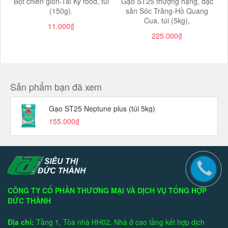
Bột chiên giòn-Tài Ký food, túi
Gạo ST25 thượng hạng, đặc
(150g).
sản Sóc Trăng-Hồ Quang
Cua, túi (5kg),
11.000₫
225.000₫
Sản phẩm bạn đã xem
Gạo ST25 Neptune plus (túi 5kg)
155.000₫
CÔNG TY CỔ PHẦN THƯƠNG MẠI VÀ DỊCH VỤ TỔNG HỢP
ĐỨC THÀNH
Địa chỉ:
Tầng 1, Tòa nhà HH02, Nhà ở cao tầng kết hợp dịch