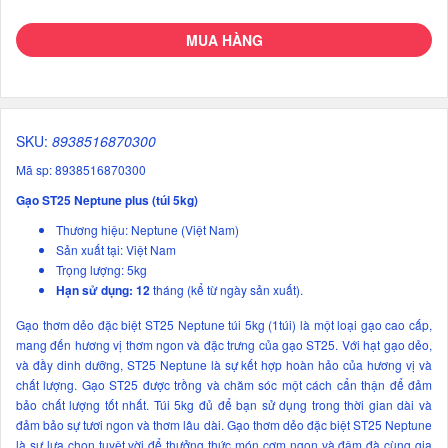
MUA HÀNG
SKU:
8938516870300
Mã sp: 8938516870300
Gạo ST25 Neptune plus (túi 5kg)
Thương hiệu: Neptune (Việt Nam)
Sản xuất tại: Việt Nam
Trọng lượng: 5kg
Hạn sử dụng: 12
tháng (kể từ ngày sản xuất).
Gạo thơm dẻo đặc biệt ST25 Neptune túi 5kg (1túi) là một loại gạo cao cấp,
mang đến hương vị thơm ngon và đặc trưng của gạo ST25. Với hạt gạo dẻo,
và đầy dinh dưỡng, ST25 Neptune là sự kết hợp hoàn hảo của hương vị và
chất lượng. Gạo ST25 được trồng và chăm sóc một cách cẩn thận để đảm
bảo chất lượng tốt nhất. Túi 5kg đủ để bạn sử dụng trong thời gian dài và
đảm bảo sự tươi ngon và thơm lâu dài. Gạo thơm dẻo đặc biệt ST25 Neptune
là sự lựa chọn tuyệt vời để thưởng thức món cơm ngon và đậm đà cùng gia