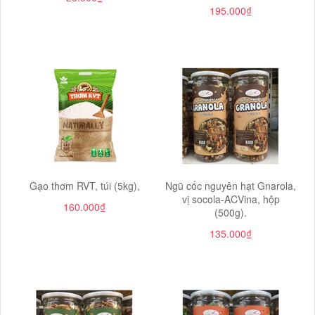
195.000₫
Gạo thơm RVT, túi (5kg),
Ngũ cốc nguyên hạt Gnarola,
vị socola-ACVina, hộp
160.000₫
(500g).
135.000₫