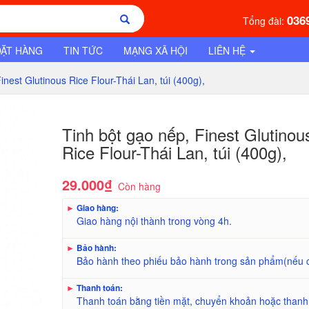
036
Tổng đài:
ĐẶT HÀNG
TIN TỨC
MẠNG XÃ HỘI
LIÊN HỆ
Finest Glutinous Rice Flour-Thái Lan, túi (400g),
Tinh bột gạo nếp, Finest Glutinou
Rice Flour-Thái Lan, túi (400g),
29.000₫
Còn hàng
►
Giao hàng:
Giao hàng nội thành trong vòng 4h.
►
Bảo hành:
Bảo hành theo phiếu bảo hành trong sản phẩm(nếu 
►
Thanh toán:
Thanh toán bằng tiền mặt, chuyển khoản hoặc thanh