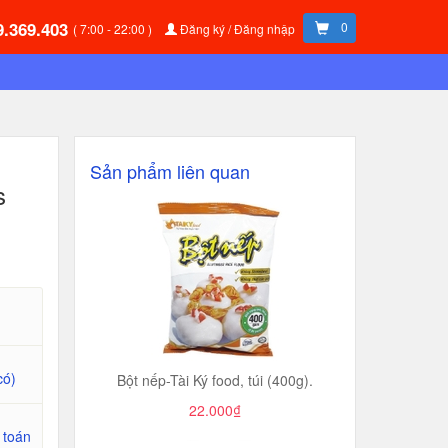
9.369.403
0
( 7:00 - 22:00 )
Đăng ký / Đăng nhập
Sản phẩm liên quan
s
có)
Bột nếp-Tài Ký food, túi (400g).
22.000₫
 toán