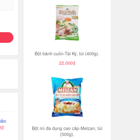
Bột bánh cuốn-Tài Ký, túi (400g).
22.000₫
iền
0₫
Bột mì đa dụng cao cấp-Meizan, túi
(500g).