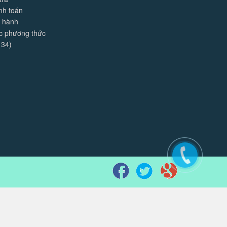
nh toán
o hành
ác phương thức
 34)