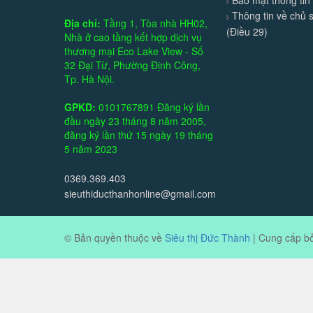
Thông tin về chủ 
Địa chỉ:
Tầng 1, Tòa nhà HH02,
(Điều 29)
Nhà ở cao tầng kết hợp dịch vụ
thương mại Eco Lake View - Số
32 Đại Từ, Phường Định Công,
Tp. Hà Nội.
GPKD:
0101767891 Đăng ký lần
đầu ngày 23 tháng 8 năm 2005,
đăng ký lần thứ 15 ngày 19 tháng
5 năm 2023
0369.369.403
sieuthiducthanhonline@gmail.com
© Bản quyền thuộc về
Siêu thị Đức Thành
|
Cung cấp b