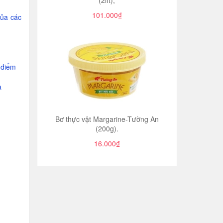
(2lít),
101.000₫
của các
 điểm
a
Bơ thực vật Margarine-Tường An
(200g).
16.000₫