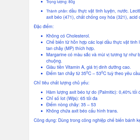
Trọng lượng: 80g
dầu thực vật tinh luyện, nước. Leci
Thành phần:
axit béo (471), chất chống oxy hóa (321), acid ci
Đặc điểm:
Không có Cholesterol.
Chế biến từ hỗn hợp các loại dầu thực vật tinh
tan chảy (MP) thích hợp.
Margarine có màu sắc và mùi vị tương tự như 
chuộng.
Giàu tiền Vitamin A, giá trị dinh dưỡng cao.
0
0
Điểm tan chảy từ 35
C – 53
C tuỳ theo yêu cầ
Chỉ tiêu chất lượng chủ yếu:
Hàm lượng axit béo tự do (Palmitic): 0,40% tối 
Chỉ số Iot (Wijs): 65 tối đa
Điểm nòng chảy: 35 – 53
Không chứa axit béo cấu hình trans.
Công dụng: Dùng trong công nghiệp chế biến bánh kẹo