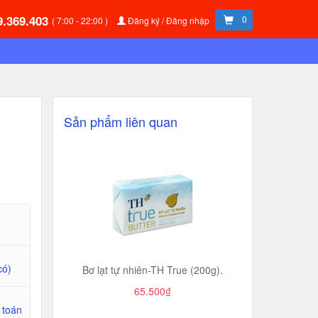
9.369.403
0
( 7:00 - 22:00 )
Đăng ký / Đăng nhập
Sản phẩm liên quan
có)
Bơ lạt tự nhiên-TH True (200g).
65.500₫
 toán