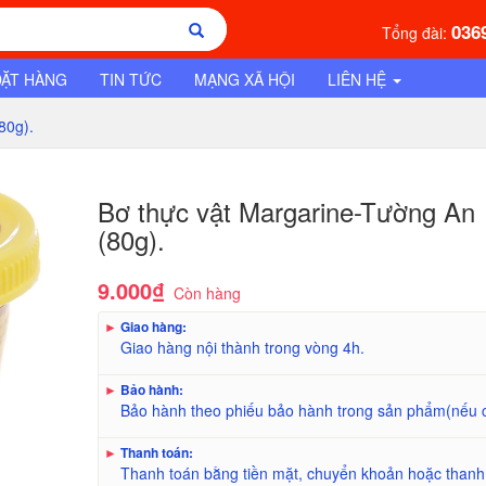
036
Tổng đài:
ĐẶT HÀNG
TIN TỨC
MẠNG XÃ HỘI
LIÊN HỆ
80g).
Bơ thực vật Margarine-Tường An
(80g).
9.000₫
Còn hàng
►
Giao hàng:
Giao hàng nội thành trong vòng 4h.
►
Bảo hành:
Bảo hành theo phiếu bảo hành trong sản phẩm(nếu 
►
Thanh toán:
Thanh toán bằng tiền mặt, chuyển khoản hoặc thanh