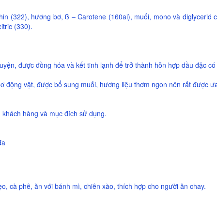
thin (322), hương bơ, ß – Carotene (160ai), muối, mono và diglycerid 
tric (330).
 luyện, được đồng hóa và kết tinh lạnh để trở thành hỗn hợp dầu đặc có
bơ động vật, được bổ sung muối, hương liệu thơm ngon nên rất được ư
u khách hàng và mục đích sử dụng.
đa
, cà phê, ăn với bánh mì, chiên xào, thích hợp cho người ăn chay.