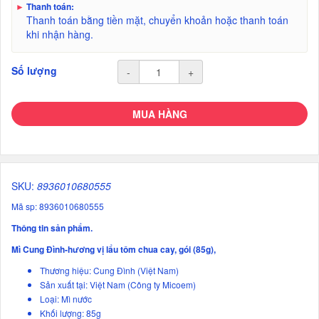
►
Thanh toán:
Thanh toán bằng tiền mặt, chuyển khoản hoặc thanh toán
khi nhận hàng.
Số lượng
-
+
MUA HÀNG
SKU:
8936010680555
Mã sp: 8936010680555
Thông tin sản phẩm.
Mì Cung Đình-hương vị lẩu tôm chua cay, gói (85g),
Thương hiệu: Cung Đình (Việt Nam)
Sản xuất tại: Việt Nam (Công ty Micoem)
Loại: Mì nước
Khối lượng: 85g