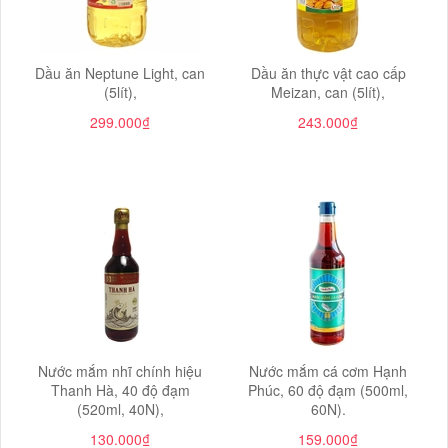
Dầu ăn Neptune Light, can
Dầu ăn thực vật cao cấp
(5lít),
Meizan, can (5lít),
299.000₫
243.000₫
Nước mắm nhĩ chính hiệu
Nước mắm cá cơm Hạnh
Thanh Hà, 40 độ đạm
Phúc, 60 độ đạm (500ml,
(520ml, 40N),
60N).
130.000₫
159.000₫