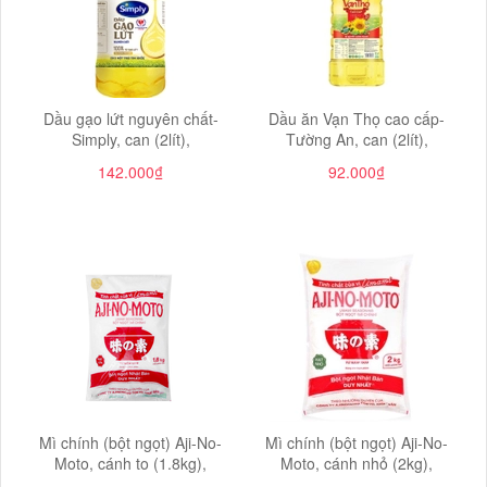
Dầu gạo lứt nguyên chất-
Dầu ăn Vạn Thọ cao cấp-
Simply, can (2lít),
Tường An, can (2lít),
142.000₫
92.000₫
Mì chính (bột ngọt) Aji-No-
Mì chính (bột ngọt) Aji-No-
Moto, cánh to (1.8kg),
Moto, cánh nhỏ (2kg),