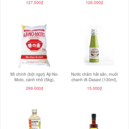
127.000₫
126.000₫
Mì chính (bột ngọt) Aji-No-
Nước chấm hải sản, muối
Moto, cánh nhỏ (5kg),
chanh ớt-Dasavi (130ml),
299.000₫
15.000₫