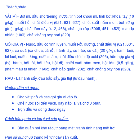
Thành phần:
VẮT MÌ - Bột mì, dầu shortening, nước, tinh bột khoai mì, tinh bột khoai tây (10
g/kg), muối I-ốt, chất điều vị (621, 631, 627), chiết xuất nấm men, bột trứng
gà (1 g/kg), chất làm dầy (412, 466), chất tạo xốp (500ii, 451i, 452i), màu tự
nhiên (100i), chất chống oxy hoá (320).
GÓI GIA VỊ - Nước, dầu cọ tinh luyện, muối I-ốt, đường, chất điều vị (621, 631,
627), củ quả (cà chua, cà rốt, hành tây, su hào, củ cải) (20 g/kg), hành tươi,
tỏi tươi, nước tương, nước mắm, chất điều chỉnh độ acid (296), hỗn hợp gia vị
(bột hành, bột tỏi, bột tiêu, bột ớt), chiết xuất nấm men, bột tôm (0,5 g/kg),
phẩm màu tự nhiên (160c), chất bảo quản (202), chất chống oxy hoá (320).
RAU - Lá hành sấy, đậu bắp sấy, giả thịt (từ đậu nành).
Hướng dẫn sử dụng.
Cho vắt phở và các gói gia vị vào tô.
Chế nước sôi đến vạch, đậy nắp lại và chờ 3 phút.
Trộn đều và dùng được ngay
Cách bảo quản và lưu ý về sản phẩm.
Bảo quản nơi khô ráo, thoáng mát, tránh ánh nắng mặt trời.
Hạn sử dụng:
06 tháng kể từ ngày sản xuất.