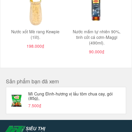
Nước xốt Mè rang Kewpie
Nước mắm tự nhiên 90%,
(1lít).
tinh cốt cá cơm-Maggi
(490ml).
198.000₫
90.000₫
Sản phẩm bạn đã xem
Mì Cung Đình-hương vị lẩu tôm chua cay, gói
(85g),
7.500₫