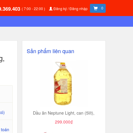
9.369.403
0
( 7:00 - 22:00 )
Đăng ký / Đăng nhập
Sản phẩm liên quan
g,
có)
Dầu ăn Neptune Light, can (5lít),
299.000₫
 toán