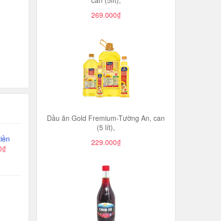
can (5lít),
269.000₫
Dầu ăn Gold Fremium-Tường An, can
(5 lít),
iền
229.000₫
0₫