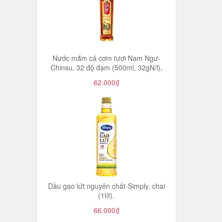
Nước mắm cá cơm tươi Nam Ngư-
Chinsu, 32 độ đạm (500ml, 32gN/l),
62.000₫
Dầu gạo lứt nguyên chất-Simply, chai
(1lít).
66.000₫