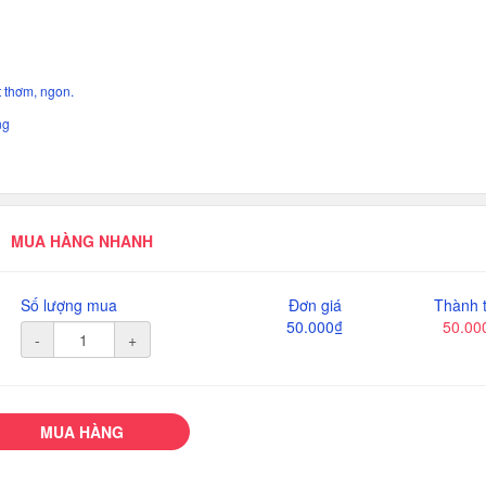
 thơm, ngon.
ng
MUA HÀNG NHANH
Số lượng mua
Đơn giá
Thành t
50.000₫
50.00
-
+
MUA HÀNG