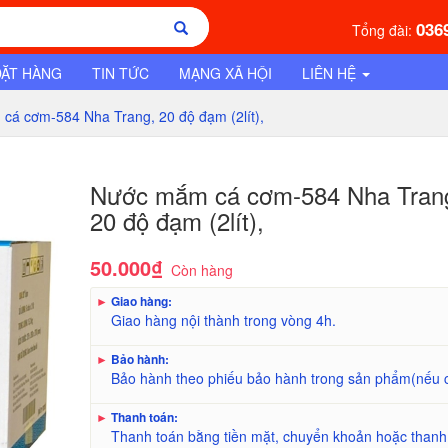
036
Tổng đài:
ĐẶT HÀNG
TIN TỨC
MẠNG XÃ HỘI
LIÊN HỆ
cá cơm-584 Nha Trang, 20 độ đạm (2lít),
Nước mắm cá cơm-584 Nha Tran
20 độ đạm (2lít),
50.000₫
Còn hàng
►
Giao hàng:
Giao hàng nội thành trong vòng 4h.
►
Bảo hành:
Bảo hành theo phiếu bảo hành trong sản phẩm(nếu 
►
Thanh toán:
Thanh toán bằng tiền mặt, chuyển khoản hoặc thanh