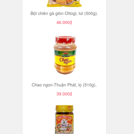
Bột chiên gà giòn-Ottogi, túi (500g).
46.000₫
Chao ngon-Thuận Phát, lọ (510g),
39.000₫