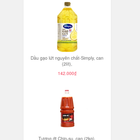
Dầu gạo lứt nguyên chất-Simply, can
(2lít),
142.000₫
Tương ớt Chin-su, can (2kg),