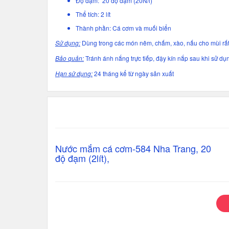
Độ đạm: 20 độ đạm (20N/l)
Thể tích: 2 lít
Thành phần: Cá cơm và muối biển
Sử dụng:
Dùng trong các món nêm, chấm, xào, nấu cho mùi rất
Bảo quản:
Tránh ánh nắng trực tiếp, đậy kín nắp sau khi sử dụ
Hạn sử dụng:
24 tháng kể từ ngày sản xuất
Nước mắm cá cơm-584 Nha Trang, 20
độ đạm (2lít),