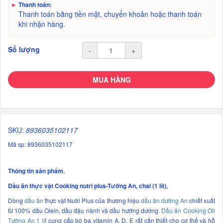
►
Thanh toán:
Thanh toán bằng tiền mặt, chuyển khoản hoặc thanh toán
khi nhận hàng.
Số lượng
-
+
MUA HÀNG
SKU:
8936035102117
Mã sp: 8936035102117
Thông tin sản phẩm.
Dầu ăn thực vật Cooking nutri plus-Tường An, chai (1 lít),
Dòng
dầu ăn
thực vật Nutri Plus của thương hiệu
dầu ăn dường An
chiết xuất
từ 100% dầu Olein, dầu đậu nành và dầu hướng dương.
Dầu ăn Cooking Oil
Tường An 1 lít
cung cấp bộ ba vitamin A, D, E rất cần thiết cho cơ thể và hỗ