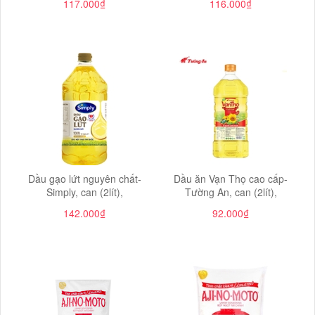
117.000₫
116.000₫
Dầu gạo lứt nguyên chất-
Dầu ăn Vạn Thọ cao cấp-
Simply, can (2lít),
Tường An, can (2lít),
142.000₫
92.000₫