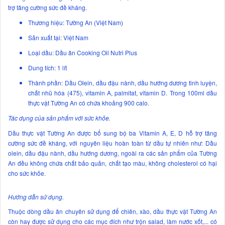
trợ tăng cường sức đề kháng.
Thương hiệu: Tường An (Việt Nam)
Sản xuất tại: Việt Nam
Loại dầu: Dầu ăn Cooking Oil Nutri Plus
Dung tích: 1 lít
Thành phần: Dầu Olein, dầu đậu nành, dầu hướng dương tinh luyện,
chất nhũ hóa (475), vitamin A, palmitat, vitamin D. Trong 100ml dầu
thực vật Tường An có chứa khoảng 900 calo.
Tác dụng của sản phẩm với sức khỏe.
Dầu thực vật Tường An được bổ sung bộ ba Vitamin A, E, D hỗ trợ tăng
cường sức đề kháng, với nguyên liệu hoàn toàn từ dầu tự nhiên như: Dầu
olein, dầu đậu nành, dầu hướng dương, ngoài ra các sản phẩm của Tường
An đều không chứa chất bảo quản, chất tạo màu, không cholesterol có hại
cho sức khỏe.
Hướng dẫn sử dụng.
Thuộc dòng dầu ăn chuyên sử dụng để chiên, xào, dầu thực vật Tường An
còn hay được sử dụng cho các mục đích như trộn salad, làm nước xốt,... có