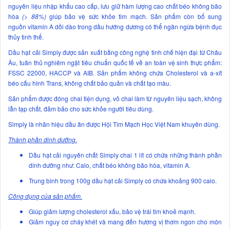
nguyên liệu nhập khẩu cao cấp, lưu giữ hàm lượng cao chất béo không bão
hòa
(> 88%)
giúp bảo vệ sức khỏe tim mạch. Sản phẩm còn bổ sung
nguồn vitamin A dồi dào trong dầu hướng dương có thể ngăn ngừa bệnh đục
thủy tinh thể.
Dầu hạt cải Simply được sản xuất bằng công nghệ tinh chế hiện đại từ Châu
Âu, tuân thủ nghiêm ngặt tiêu chuẩn quốc tế về an toàn vệ sinh thực phẩm:
FSSC 22000, HACCP và AIB. Sản phẩm không chứa Cholesterol và a-xít
béo cấu hình Trans, không chất bảo quản và chất tạo màu.
Sản phẩm được đóng chai tiện dụng, vỏ chai làm từ nguyên liệu sạch, không
lẫn tạp chất, đảm bảo cho sức khỏe người tiêu dùng.
Simply là nhãn hiệu dầu ăn được Hội Tim Mạch Học Việt Nam khuyên dùng.
Thành phần dinh dưỡng.
Dầu hạt cải nguyên chất Simply chai 1 lít có chứa những thành phần
dinh dưỡng như: Calo, chất béo không bão hòa, vitamin A.
Trung bình trong 100g dầu hạt cải Simply có chứa khoảng 900 calo.
Công dụng của sản phẩm.
Giúp giảm lượng cholesterol xấu, bảo vệ trái tim khoẻ mạnh.
Giảm nguy cơ cháy khét và mang đến hương vị thơm ngon cho món