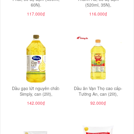
60N).
(520ml, 35N),
117.000₫
116.000₫
Dầu gạo lứt nguyên chất-
Dầu ăn Vạn Thọ cao cấp-
Simply, can (2lít),
Tường An, can (2lít),
142.000₫
92.000₫