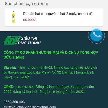
Sản phẩm bạn đã xem
Dầu ăn hạt cải nguyên chất-Simply, chai (1lít),
66.000₫
CÔNG TY CỔ PHẦN THƯƠNG MẠI VÀ DỊCH VỤ TỔNG HỢP
ĐỨC THÀNH
Địa chỉ:
Tầng 1, Tòa nhà HH02, Nhà ở cao tầng kết hợp dịch
vụ thương mại Eco Lake View - Số 32 Đại Từ, Phường Định
Công, Tp. Hà Nội.
GPKD:
0101767891 Đăng ký lần đầu ngày 23 tháng 8 năm
2005, đăng ký lần thứ 15 ngày 19 tháng 5 năm 2023
0369.369.403
sieuthiducthanhonline@gmail.com