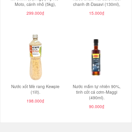
Moto, cánh nhỏ (5kg),
chanh ớt-Dasavi (130ml),
299.000₫
15.000₫
Nước xốt Mè rang Kewpie
Nước mắm tự nhiên 90%,
(1lít).
tinh cốt cá cơm-Maggi
(490ml).
198.000₫
90.000₫