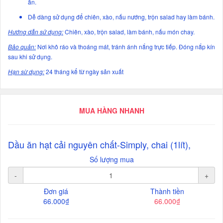
ăn.
Dễ dàng sử dụng để chiên, xào, nấu nướng, trộn salad hay làm bánh.
Hướng dẫn sử dụng:
Chiên, xào, trộn salad, làm bánh, nấu món chay.
Bảo quản:
Nơi khô ráo và thoáng mát, tránh ánh nắng trực tiếp. Đóng nắp kín
sau khi sử dụng.
Hạn sừ dụng:
24 tháng kể từ ngày sản xuất
MUA HÀNG NHANH
Dầu ăn hạt cải nguyên chất-Simply, chai (1lít),
Số lượng mua
-
+
Đơn giá
Thành tiền
66.000₫
66.000₫