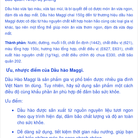
Dầu hào vừa tạo màu, vừa tạo mùi, là bí quyết để có được món ăn vừa ngon,
đậm đà và đẹp mắt. Dầu hào Maggi chai 150g đến từ thương hiệu dầu hào
Maggi được cô đặc từ hàu nguyên chất kết hợp hoàn hảo cùng các loại gia vị
khác, tạo nên một tổng thể giúp món ăn vừa thơm ngon, đậm đà vừa đẹp
mắt.
Thành phần:
Nước, đường, muối I-ốt, chất ổn định (1442), chất điều vị (621),
màu tổng hợp 150c, hương hào tổng hợp, chất điều vị (E627, E631), chiết
xuất hào nguyên chất (1g/1kg), chất điều chỉnh độ chua E330, chất bảo
quản 202.
Ưu, nhược điểm của Dầu hào Maggi.
Dầu Hào Maggi là sản phẩm gia vị phổ biến được nhiều gia đình
Việt Nam tin dùng. Tuy nhiên, hãy sử dụng sản phẩm một cách
điều độ cùng khẩu phần ăn phù hợp để đảm bảo sức khỏe.
Ưu điểm:
Dầu hào được sản xuất từ nguồn nguyên liệu tươi ngon
theo quy trình hiện đại, đảm bảo chất lượng và độ an toàn
cho sức khỏe.
Dễ dàng sử dụng, tiết kiệm thời gian nấu nướng, giúp bạn
chế biến những món ăn ngon nhanh chóng.