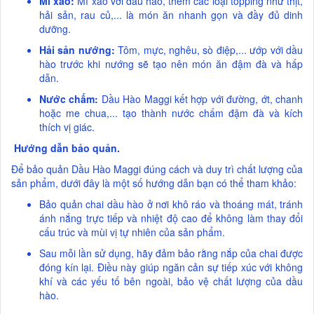
Mì xào:
Mì xào với dầu hào, thêm các loại topping như thịt,
hải sản, rau củ,... là món ăn nhanh gọn và đầy đủ dinh
dưỡng.
Hải sản nướng:
Tôm, mực, nghêu, sò điệp,... ướp với dầu
hào trước khi nướng sẽ tạo nên món ăn đậm đà và hấp
dẫn.
Nước chấm:
Dầu Hào Maggi kết hợp với đường, ớt, chanh
hoặc me chua,... tạo thành nước chấm đậm đà và kích
thích vị giác.
Hướng dẫn bảo quản.
Để bảo quản Dầu Hào Maggi đúng cách và duy trì chất lượng của
sản phẩm, dưới đây là một số hướng dẫn bạn có thể tham khảo:
Bảo quản chai dầu hào ở nơi khô ráo và thoáng mát, tránh
ánh nắng trực tiếp và nhiệt độ cao để không làm thay đổi
cấu trúc và mùi vị tự nhiên của sản phẩm.
Sau mỗi lần sử dụng, hãy đảm bảo rằng nắp của chai được
đóng kín lại. Điều này giúp ngăn cản sự tiếp xúc với không
khí và các yếu tố bên ngoài, bảo vệ chất lượng của dầu
hào.