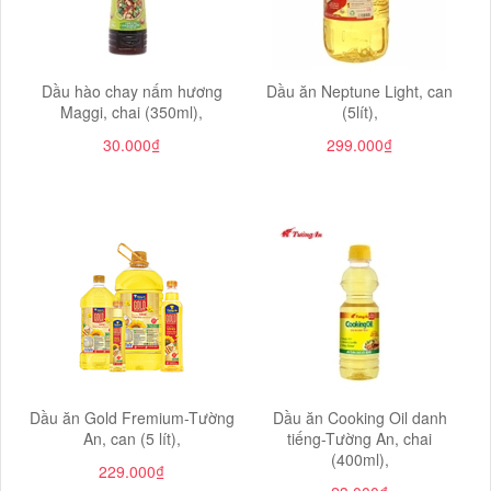
Dầu hào chay nấm hương
Dầu ăn Neptune Light, can
Maggi, chai (350ml),
(5lít),
30.000₫
299.000₫
Dầu ăn Gold Fremium-Tường
Dầu ăn Cooking Oil danh
An, can (5 lít),
tiếng-Tường An, chai
(400ml),
229.000₫