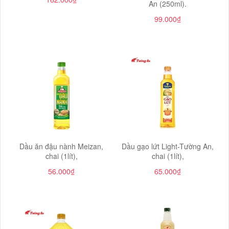
An (250ml).
99.000₫
Dầu ăn đậu nành Meizan,
Dầu gạo lứt Light-Tường An,
chai (1lít),
chai (1lít),
56.000₫
65.000₫