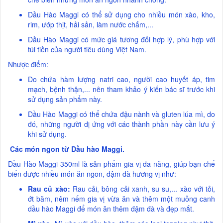
Dầu Hào Maggi có thể sử dụng cho nhiều món xào, kho,
rim, ướp thịt, hải sản, làm nước chấm,...
Dầu Hào Maggi có mức giá tương đối hợp lý, phù hợp với
túi tiền của người tiêu dùng Việt Nam.
Nhược điểm:
Do chứa hàm lượng natri cao, người cao huyết áp, tim
mạch, bệnh thận,... nên tham khảo ý kiến bác sĩ trước khi
sử dụng sản phẩm này.
Dầu Hào Maggi có thể chứa đậu nành và gluten lúa mì, do
đó, những người dị ứng với các thành phần này cần lưu ý
khi sử dụng.
Các món ngon từ Dầu hào Maggi.
Dầu Hào Maggi 350ml là sản phẩm gia vị đa năng, giúp bạn chế
biến được nhiều món ăn ngon, đậm đà hương vị như:
Rau củ xào:
Rau cải, bông cải xanh, su su,... xào với tỏi,
ớt băm, nêm nếm gia vị vừa ăn và thêm một muỗng canh
dầu hào Maggi để món ăn thêm đậm đà và đẹp mắt.