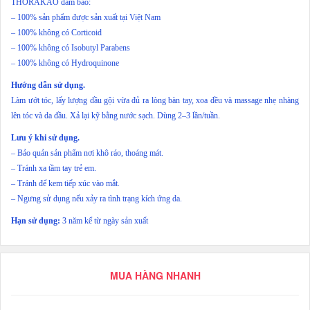
THORAKAO đảm bảo:
– 100% sản phẩm được sản xuất tại Việt Nam
– 100% không có Corticoid
– 100% không có Isobutyl Parabens
– 100% không có Hydroquinone
Hướng dẫn sử dụng.
Làm ướt tóc, lấy lượng dầu gội vừa đủ ra lòng bàn tay, xoa đều và massage nhẹ nhàng
lên tóc và da đầu. Xả lại kỹ bằng nước sạch. Dùng 2–3 lần/tuần.
Lưu ý khi sử dụng.
– Bảo quản sản phẩm nơi khô ráo, thoáng mát.
– Tránh xa tầm tay trẻ em.
– Tránh để kem tiếp xúc vào mắt.
– Ngưng sử dụng nếu xảy ra tình trạng kích ứng da.
Hạn sử dụng:
3 năm kể từ ngày sản xuất
MUA HÀNG NHANH