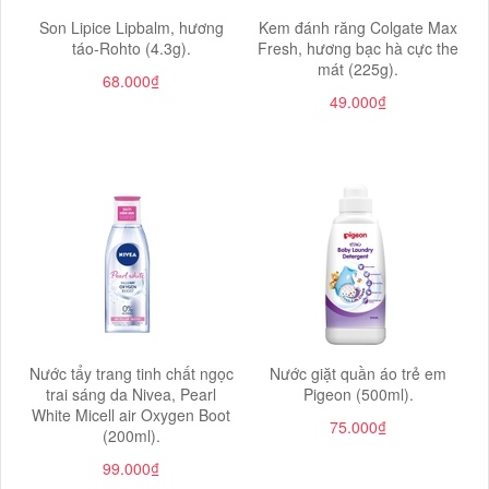
Son Lipice Lipbalm, hương
Kem đánh răng Colgate Max
táo-Rohto (4.3g).
Fresh, hương bạc hà cực the
mát (225g).
68.000₫
49.000₫
Nước tẩy trang tinh chất ngọc
Nước giặt quần áo trẻ em
trai sáng da Nivea, Pearl
Pigeon (500ml).
White Micell air Oxygen Boot
75.000₫
(200ml).
99.000₫