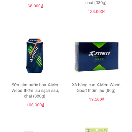
chai (380g).
68.000₫
123.000₫
Sữa tắm nước hoa X-Men
Xà bông cục X-Men Wood,
Wood-thơm lâu sạch sâu,
Sport thơm lâu (90g).
chai (380g).
19.500₫
106.000₫