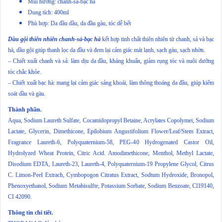
Mùi hương: chanh-sả-bạc hà
Dung tích: 400ml
Phù hợp: Da đầu dầu, da đầu gàu, tóc dễ bết
Dầu gội thiên nhiên chanh-sả-bạc hà
kết hợp tinh chất thiên nhiên từ chanh, sả và bạc
hà, dầu gội giúp thanh lọc da đầu và đem lại cảm giác mát lạnh, sạch gàu, sạch nhờn.
– Chiết xuất chanh và sả: làm dịu da đầu, kháng khuẩn, giảm rụng tóc và nuôi dưỡng
tóc chắc khỏe.
– Chiết xuất bạc hà: mang lại cảm giác sảng khoái, làm thông thoáng da đầu, giúp kiểm
soát dầu và gàu.
Thành phần.
Aqua, Sodium Laureth Sulfate, Cocamidopropyl Betaine, Acrylates Copolymei, Sodium
Lactate, Glycerin, Dimethicone, Epilobium Angustifolium Flower/Leaf/Stem Extract,
Fragrance Laureth-6, Polyquaternium-58, PEG-40 Hydrogenated Castor Oil,
Hydrolyzed Wheat Protein, Citric Acid. Amodimethicone, Menthol, Methyl Lactate,
Disodium EDTA, Laureth-23, Laureth-4, Polyquaternium-19 Propylene Glycol, Citrus
C. Limon-Peel Extrach, Cymbopogon Citratus Extract, Sodtum Hydroxide, Bronopol,
Phenoxyethanol, Sodium Metabisulfte, Potassium Sorbate, Sodium Benzoate, Cl19140,
CI 42090.
Thông tin chi tiết.