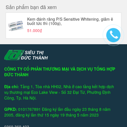
Sản phẩm bạn đã xem
Kem đánh răng P/S Sensitive Whitening, giảm ê
buốt tức thì (100g),
51.000₫
CÔNG TY CỔ PHẦN THƯƠNG MẠI VÀ DỊCH VỤ TỔNG HỢP
ĐỨC THÀNH
Địa chỉ:
Tầng 1, Tòa nhà HH02, Nhà ở cao tầng kết hợp dịch
vụ thương mại Eco Lake View - Số 32 Đại Từ, Phường Định
Công, Tp. Hà Nội.
GPKD:
0101767891 Đăng ký lần đầu ngày 23 tháng 8 năm
2005, đăng ký lần thứ 15 ngày 19 tháng 5 năm 2023
0369.369.403