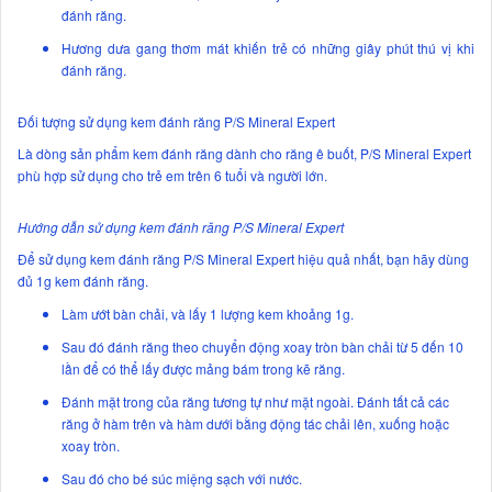
đánh răng.
Hương dưa gang thơm mát khiến trẻ có những giây phút thú vị khi
đánh răng.
Đối tượng sử dụng kem đánh răng P/S Mineral Expert
Là dòng sản phẩm kem đánh răng dành cho răng ê buốt, P/S Mineral Expert
phù hợp sử dụng cho trẻ em trên 6 tuổi và người lớn.
Hướng dẫn sử dụng kem đánh răng P/S Mineral Expert
Để sử dụng kem đánh răng P/S Mineral Expert hiệu quả nhất, bạn hãy dùng
đủ 1g kem đánh răng.
Làm ướt bàn chải, và lấy 1 lượng kem khoảng 1g.
Sau đó đánh răng theo chuyển động xoay tròn bàn chải từ 5 đến 10
lần để có thể lấy được mảng bám trong kẽ răng.
Đánh mặt trong của răng tương tự như mặt ngoài. Đánh tất cả các
răng ở hàm trên và hàm dưới bằng động tác chải lên, xuống hoặc
xoay tròn.
Sau đó cho bé súc miệng sạch với nước.