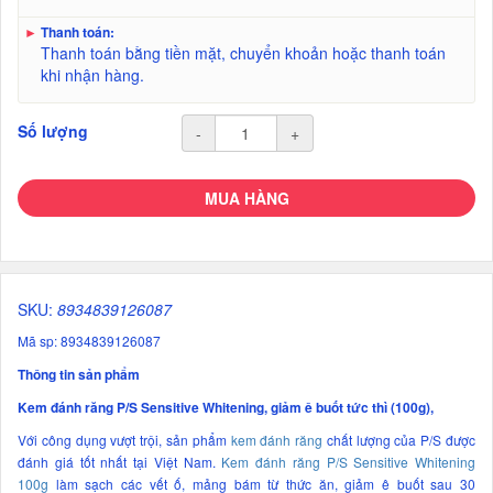
►
Thanh toán:
Thanh toán bằng tiền mặt, chuyển khoản hoặc thanh toán
khi nhận hàng.
Số lượng
-
+
MUA HÀNG
SKU:
8934839126087
Mã sp: 8934839126087
Thông tin sản phẩm
Kem đánh răng P/S Sensitive Whitening, giảm ê buốt tức thì (100g),
Với công dụng vượt trội, sản phẩm
kem đánh răng
chất lượng của P/S được
đánh giá tốt nhất tại Việt Nam.
Kem đánh răng P/S Sensitive Whitening
100g
làm sạch các vết ố, mảng bám từ thức ăn, giảm ê buốt sau 30