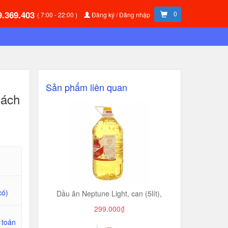
9.369.403
0
( 7:00 - 22:00 )
Đăng ký / Đăng nhập
Sản phẩm liên quan
cách
có)
Dầu ăn Neptune Light, can (5lít),
299.000₫
 toán