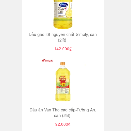
Dầu gạo lứt nguyên chất-Simply, can
(2lít),
142.000₫
Dầu ăn Vạn Thọ cao cấp-Tường An,
can (2lít),
92.000₫