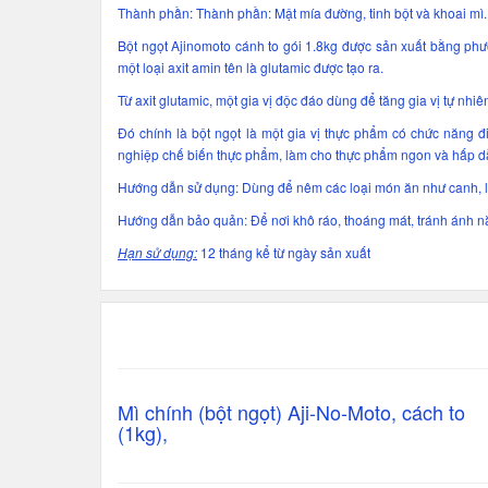
Thành phần: Thành phần: Mật mía đường, tinh bột và khoai mì.
Bột ngọt Ajinomoto cánh to gói 1.8kg được sản xuất bằng phư
một loại axit amin tên là glutamic được tạo ra.
Từ axit glutamic, một gia vị độc đáo dùng để tăng gia vị tự nhi
Đó chính là bột ngọt là một gia vị thực phẩm có chức năng đ
nghiệp chế biến thực phẩm, làm cho thực phẩm ngon và hấp d
Hướng dẫn sử dụng: Dùng để nêm các loại món ăn như canh, lẩ
Hướng dẫn bảo quản: Để nơi khô ráo, thoáng mát, tránh ánh nắ
Hạn sử dụng:
12 tháng kể từ ngày sản xuất
Mì chính (bột ngọt) Aji-No-Moto, cách to
(1kg),