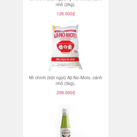
nhỏ (2kg),
126.000₫
Mì chính (bột ngọt) Aji-No-Moto, cánh
nhỏ (5kg),
299.000₫