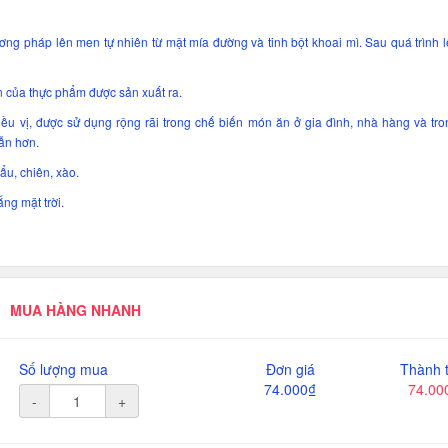
ơng pháp lên men tự nhiên từ mật mía đường và tinh bột khoai mì. Sau quá trình 
ên của thực phẩm được sản xuất ra.
iều vị, được sử dụng rộng rãi trong chế biến món ăn ở gia đình, nhà hàng và tr
ẫn hơn.
u, chiên, xào.
ng mặt trời.
MUA HÀNG NHANH
Số lượng mua
Đơn giá
Thành t
74.000₫
74.00
-
+