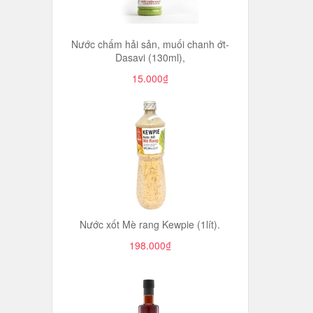
Nước chấm hải sản, muối chanh ớt-
Dasavi (130ml),
15.000₫
Nước xốt Mè rang Kewpie (1lít).
198.000₫