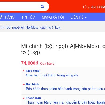
036
Tổng đài:
ĐẶT HÀNG
TIN TỨC
MẠNG XÃ HỘI
LIÊN HỆ
ính (bột ngọt) Aji-No-Moto, cách to (1kg),
Mì chính (bột ngọt) Aji-No-Moto, 
to (1kg),
74.000₫
Còn hàng
►
Giao hàng:
Giao hàng nội thành trong vòng 4h.
►
Bảo hành:
Bảo hành theo phiếu bảo hành trong sản phẩm(nếu 
►
Thanh toán:
Thanh toán bằng tiền mặt, chuyển khoản hoặc thanh