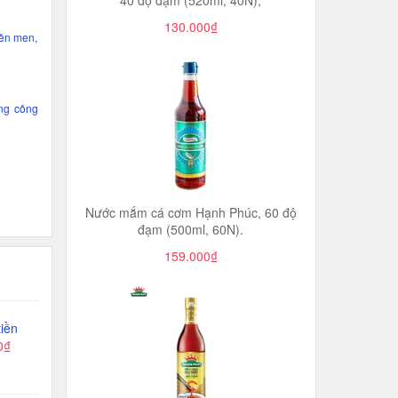
40 độ đạm (520ml, 40N),
130.000₫
lên men,
ong công
Nước mắm cá cơm Hạnh Phúc, 60 độ
đạm (500ml, 60N).
159.000₫
iền
0₫