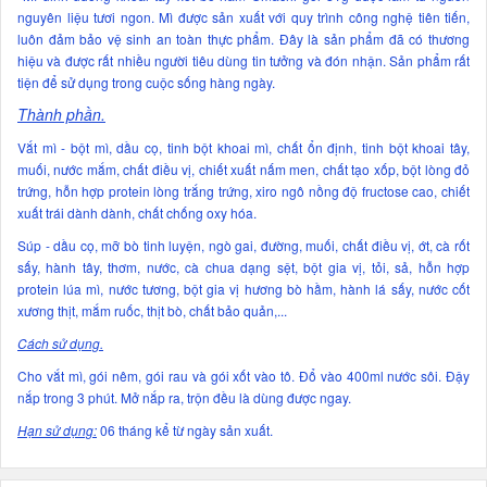
nguyên liệu tươi ngon. Mì được sản xuất với quy trình công nghệ tiên tiến,
luôn đảm bảo vệ sinh an toàn thực phẩm. Đây là sản phẩm đã có thương
hiệu và được rất nhiều người tiêu dùng tin tưởng và đón nhận. Sản phẩm rất
tiện để sử dụng trong cuộc sống hàng ngày.
Thành phần.
Vắt mì - bột mì, dầu cọ, tinh bột khoai mì, chất ổn định, tinh bột khoai tây,
muối, nước mắm, chất điều vị, chiết xuất nấm men, chất tạo xốp, bột lòng đỏ
trứng, hỗn hợp protein lòng trắng trứng, xiro ngô nồng độ fructose cao, chiết
xuất trái dành dành, chất chống oxy hóa.
Súp - dầu cọ, mỡ bò tinh luyện, ngò gai, đường, muối, chất điều vị, ớt, cà rốt
sấy, hành tây, thơm, nước, cà chua dạng sệt, bột gia vị, tỏi, sả, hỗn hợp
protein lúa mì, nước tương, bột gia vị hương bò hầm, hành lá sấy, nước cốt
xương thịt, mắm ruốc, thịt bò, chất bảo quản,...
Cách sử dụng.
Cho vắt mì, gói nêm, gói rau và gói xốt vào tô. Đổ vào 400ml nước sôi. Đậy
nắp trong 3 phút. Mở nắp ra, trộn đều là dùng được ngay.
Hạn sử dụng:
06 tháng kể từ ngày sản xuất.