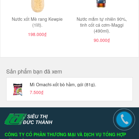
Nước xốt Mè rang Kewpie
Nước mắm tự nhiên 90%,
(1lít).
tinh cốt cá cơm-Maggi
(490ml).
198.000₫
90.000₫
Sản phẩm bạn đã xem
Mì Omachi-xốt bò hầm, gói (81g).
7.500₫
CÔNG TY CỔ PHẦN THƯƠNG MẠI VÀ DỊCH VỤ TỔNG HỢP