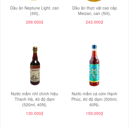
Dầu ăn Neptune Light, can
Dầu ăn thực vật cao cấp
(5lít),
Meizan, can (5lít),
299.000₫
243.000₫
Nước mắm nhĩ chính hiệu
Nước mắm cá cơm Hạnh
Thanh Hà, 40 độ đạm
Phúc, 60 độ đạm (500ml,
(520ml, 40N),
60N).
130.000₫
159.000₫