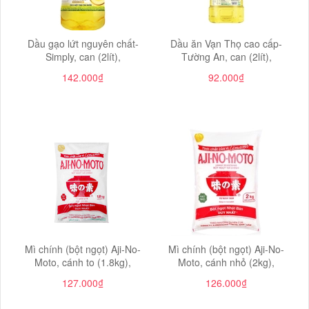
Dầu gạo lứt nguyên chất-
Dầu ăn Vạn Thọ cao cấp-
Simply, can (2lít),
Tường An, can (2lít),
142.000₫
92.000₫
Mì chính (bột ngọt) Aji-No-
Mì chính (bột ngọt) Aji-No-
Moto, cánh to (1.8kg),
Moto, cánh nhỏ (2kg),
127.000₫
126.000₫