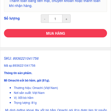
Thanh toán bằng tiền mặt, chuyển khoản hoặc thanh toán
khi nhận hàng.
Số lượng
-
+
MUA HÀNG
SKU:
8936221041756
Mã sp:8936221041756
Thông tin sản phẩm.
Mì Omachi-xốt bò hầm, gói (81g).
Thương hiệu: Omachi (Việt Nam)
Nơi sản xuất: Việt Nam
Vị: Xốt bò hầm
Trọng lượng: 81g
Mì dinh dưỡng khoai tây xốt bò hầm Omachi gói 81g được làm từ nguồn