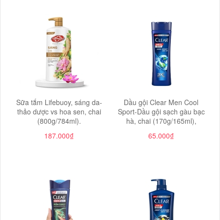
Sữa tắm Lifebuoy, sáng da-
Dầu gội Clear Men Cool
thảo dược vs hoa sen, chai
Sport-Dầu gội sạch gàu bạc
(800g/784ml).
hà, chai (170g/165ml),
187.000₫
65.000₫