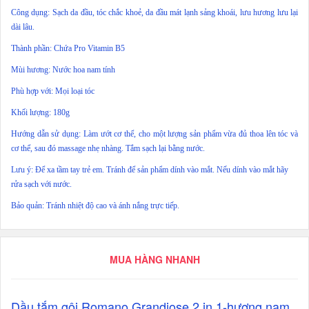
Công dụng: Sạch da đầu, tóc chắc khoẻ, da đầu mát lạnh sảng khoái, lưu hương lưu lại
dài lâu.
Thành phần: Chứa Pro Vitamin B5
Mùi hương: Nước hoa nam tính
Phù hợp với: Mọi loại tóc
Khối lượng: 180g
Hướng dẫn sử dụng: Làm ướt cơ thể, cho một lượng sản phẩm vừa đủ thoa lên tóc và
cơ thể, sau đó massage nhẹ nhàng. Tắm sạch lại bằng nước.
Lưu ý: Để xa tầm tay trẻ em. Tránh để sản phẩm dính vào mắt. Nếu dính vào mắt hãy
rửa sạch với nước.
Bảo quản: Tránh nhiệt độ cao và ánh nắng trực tiếp.
MUA HÀNG NHANH
Dầu tắm gội Romano Grandiose 2 in 1-hương nam