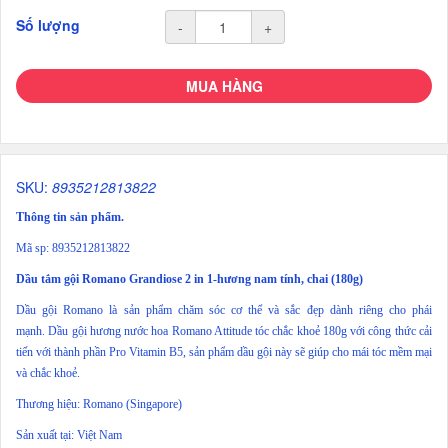
Số lượng
-
+
MUA HÀNG
SKU:
8935212813822
Thông tin sản phẩm.
Mã sp: 8935212813822
Dầu tắm gội Romano Grandiose 2 in 1-hương nam tính, chai (180g)
Dầu gội Romano là sản phẩm chăm sóc cơ thể và sắc đẹp dành riêng cho phái
mạnh. Dầu gội hương nước hoa Romano Attitude tóc chắc khoẻ 180g với công thức cải
tiến với thành phần Pro Vitamin B5, sản phẩm dầu gội này sẽ giúp cho mái tóc mềm mại
và chắc khoẻ.
Thương hiệu: Romano (Singapore)
Sản xuất tại: Việt Nam