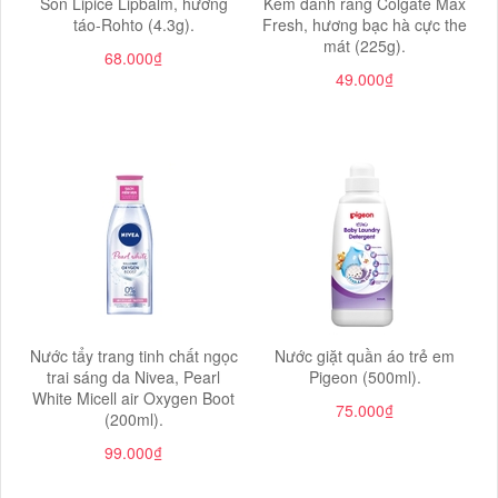
Son Lipice Lipbalm, hương
Kem đánh răng Colgate Max
táo-Rohto (4.3g).
Fresh, hương bạc hà cực the
mát (225g).
68.000₫
49.000₫
Nước tẩy trang tinh chất ngọc
Nước giặt quần áo trẻ em
trai sáng da Nivea, Pearl
Pigeon (500ml).
White Micell air Oxygen Boot
75.000₫
(200ml).
99.000₫