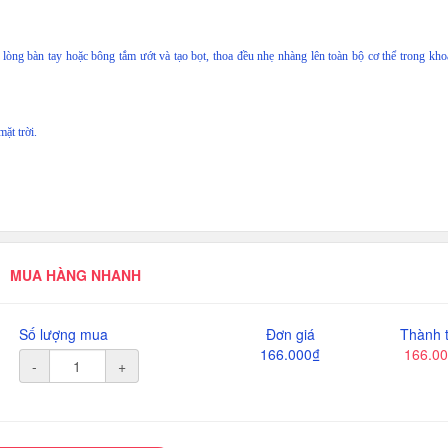
ng bàn tay hoặc bông tắm ướt và tạo bọt, thoa đều nhẹ nhàng lên toàn bộ cơ thể trong kho
ặt trời.
MUA HÀNG NHANH
Số lượng mua
Đơn giá
Thành t
166.000₫
166.0
-
+