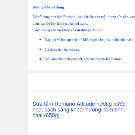
Hướng dẫn sử dụng.
Để sử dụng sữa tắm Romano, bạn chỉ cần cho một lượng sữa tắm vào lò
phút, sau đó hãy tắm sạch lại với nước.
Cách bảo quản và lưu ý khi sử dụng sữa tắm.
Đậy kín và bảo quản ở nơi khô ráo thoáng mát, tránh ánh nắng m
Tránh xa tầm tay trẻ em.
Nếu sữa tắm dính vào mắt, hãy rửa mắt sạch với nước.
Sữa tắm Romano Attitude hương nước
hoa, sạch sảng khoái-hương nam tính,
chai (650g).