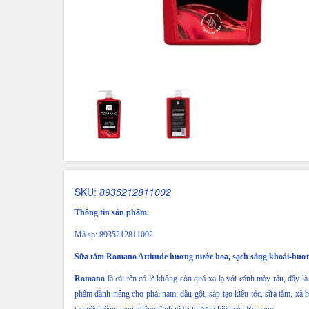
SKU:
8935212811002
Thông tin sản phẩm.
Mã sp: 8935212811002
Sữa tắm Romano Attitude hương nước hoa, sạch sảng khoái-hương
Romano
là cái tên có lẽ không còn quá xa lạ với cánh mày râu, đây 
phẩm dành riêng cho phái nam: dầu gội, sáp tạo kiểu tóc, sữa tắm, xà