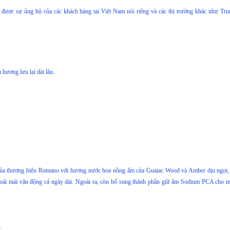
được sự ủng hộ của các khách hàng tại Việt Nam nói riêng và các thị trường khác như Tr
 hương lưu lại dài lâu.
 của thương hiệu Romano với hương nước hoa nồng ấm của Guaiac Wood và Amber dịu ngọt,
oải mái vận động cả ngày dài. Ngoài ra, còn bổ sung thành phần giữ ẩm Sodium PCA cho m
.