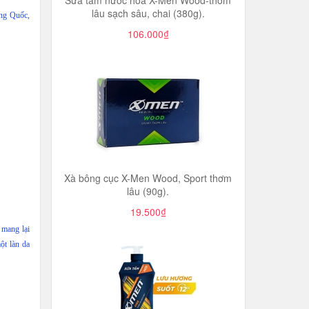
Sữa tắm nước hoa X-Men Wood-thơm
lâu sạch sâu, chai (380g).
ung Quốc,
106.000₫
Xà bông cục X-Men Wood, Sport thơm
lâu (90g).
19.500₫
 mang lại
ột làn da