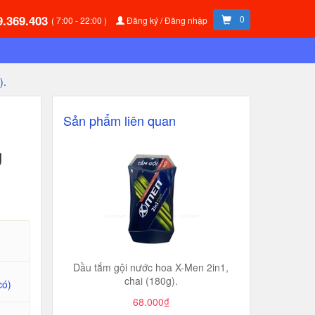
9.369.403
0
( 7:00 - 22:00 )
Đăng ký / Đăng nhập
).
Sản phẩm liên quan
g
Dầu tắm gội nước hoa X-Men 2in1,
chai (180g).
có)
68.000₫