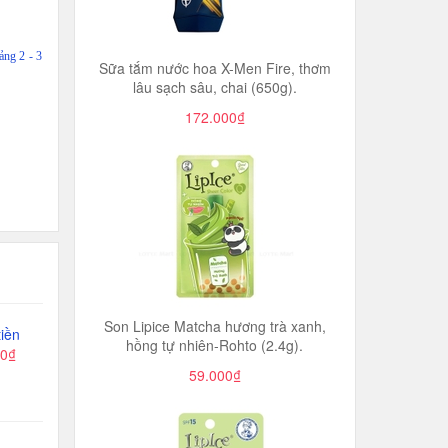
ảng 2 - 3
Sữa tắm nước hoa X-Men Fire, thơm
lâu sạch sâu, chai (650g).
172.000₫
Son Lipice Matcha hương trà xanh,
iền
hồng tự nhiên-Rohto (2.4g).
00₫
59.000₫