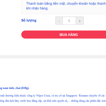
Thanh toán bằng tiền mặt, chuyển khoản hoặc thanh
khi nhận hàng.
Số lượng
-
+
MUA HÀNG
 nam tính, chai (650g).
là một thương hiệu thuộc công ty Wipro Unza, có trụ sở tại Singapore. Romano chuyên về các
 bông tắm lịch lãm, nước hoa đẳng cấp, xịt khử mùi quyến rũ,... những dòng sản phẩm đặc trư