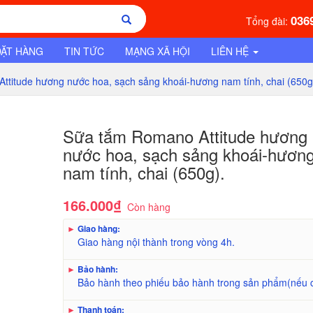
036
Tổng đài:
ĐẶT HÀNG
TIN TỨC
MẠNG XÃ HỘI
LIÊN HỆ
titude hương nước hoa, sạch sảng khoái-hương nam tính, chai (650g
Sữa tắm Romano Attitude hương
nước hoa, sạch sảng khoái-hươn
nam tính, chai (650g).
166.000₫
Còn hàng
►
Giao hàng:
Giao hàng nội thành trong vòng 4h.
►
Bảo hành:
Bảo hành theo phiếu bảo hành trong sản phẩm(nếu 
►
Thanh toán: