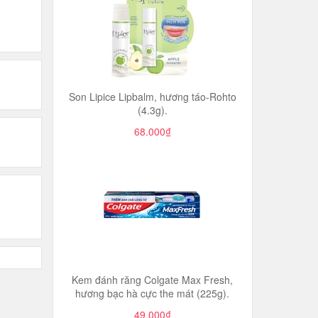
Son Lipice Lipbalm, hương táo-Rohto
(4.3g).
68.000₫
Kem đánh răng Colgate Max Fresh,
hương bạc hà cực the mát (225g).
49.000₫