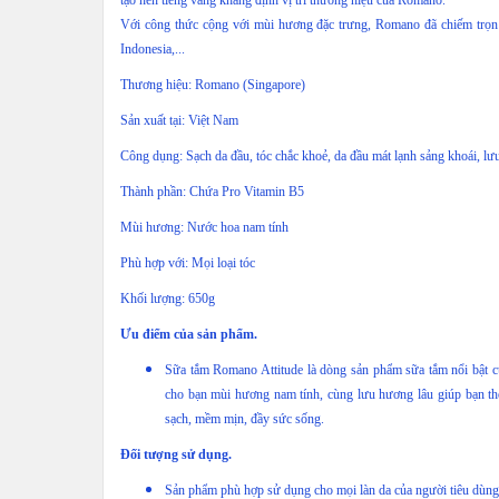
tạo nên tiếng vang khẳng định vị trí thương hiệu của Romano.
Với công thức cộng với mùi hương đặc trưng, Romano đã chiếm trọn 
Indonesia,...
Thương hiệu: Romano (Singapore)
Sản xuất tại: Việt Nam
Công dụng: Sạch da đầu, tóc chắc khoẻ, da đầu mát lạnh sảng khoái, lưu
Thành phần: Chứa Pro Vitamin B5
Mùi hương: Nước hoa nam tính
Phù hợp với: Mọi loại tóc
Khối lượng: 650g
Ưu điểm của sản phẩm.
Sữa tắm Romano Attitude là dòng sản phẩm sữa tắm nổi bật
cho bạn mùi hương nam tính, cùng lưu hương lâu giúp bạn th
sạch, mềm mịn, đầy sức sống.
Đối tượng sử dụng.
Sản phẩm phù hợp sử dụng cho mọi làn da của người tiêu dùng