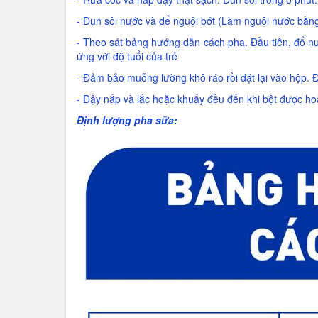
- Đun sôi nước và để nguội bớt (Làm nguội nước bằng 
- Theo sát bảng hướng dẫn cách pha. Đầu tiên, đổ 
ứng với độ tuổi của trẻ
- Đảm bảo muỗng lường khô ráo rồi đặt lại vào hộp. 
- Đậy nắp và lắc hoặc khuấy đều đến khi bột được hoà
Định lượng pha sữa: