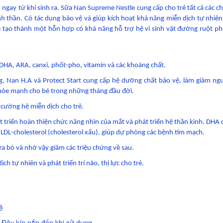
gay từ khi sinh ra. Sữa Nan Supreme Nestle cung cấp cho trẻ tất cả các ch
inh thần. Có tác dụng bảo vệ và giúp kích hoạt khả năng miễn dịch tự nhiên
tạo thành một hỗn hợp có khả năng hỗ trợ hệ vi sinh vật đường ruột phá
DHA, ARA, canxi, phốt-pho, vitamin và các khoáng chất.
g, Nan H.A và Protect Start cung cấp hệ dưỡng chất bảo vệ, làm giảm ngu
hỏe mạnh cho bé trong những tháng đầu đời.
g cường hệ miễn dịch cho trẻ.
 triển hoàn thiện chức năng nhìn của mắt và phát triển hệ thần kinh. DHA 
 LDL-cholesterol (cholesterol xấu), giúp dự phòng các bệnh tim mạch.
a bò và nhờ vậy giảm các triệu chứng về sau.
ch tự nhiên và phát triển trí não, thị lực cho trẻ.
ẻ
. Đậy kín nắp đến khi sử dụng