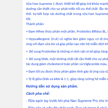
Sữa Nan Supreme 1 được thiết kế để giúp trẻ khỏe mạnh n
dưỡng cần thiết cho sự phát triển tối ưu thể chất lẫn t
thể. Sự kết hợp các dưỡng chất trong sữa Nan Supreme 
tốt.
Thành phần:
+ Đạm Whey thủy phân một phần, Probiotics Bifidus BL, 
+ Hypoallergenic (H.A) có nghĩa làm giảm nguy cơ dị ứn
ứng với đạm sữa bò và góp phần tạo nên hệ miễn dịch k
+ Bổ sung Probioties là những vi sinh vật có lợi giúp tăn
+ Bổ sung DHA, một dưỡng chất rất cần thiết cho sự phát
tác dụng giảm cholesterol toàn phần và triglyceride máu,
+ Đạm tối ưu được thủy phân giảm tính gây dị ứng của sữ
+ Tỷ lệ giữa DHA và ARA là 1:1, giúp tăng cường hệ miễn dị
Hướng dẫn sử dụng sản phẩm.
Cách pha chế:
- Rửa sạch tay trước khi pha Nan Supreme Pro cho tr
- Rửa cốc và nắp đậy thật sạch. Đun sôi trong 5 phút