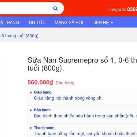
036
Tổng đài:
ĐẶT HÀNG
TIN TỨC
MẠNG XÃ HỘI
LIÊN HỆ
 tháng tuổi (800g).
Sữa Nan Supremepro số 1, 0-6 t
tuổi (800g).
560.000₫
Còn hàng
►
Giao hàng:
Giao hàng nội thành trong vòng 4h.
►
Bảo hành:
Bảo hành theo phiếu bảo hành trong sản phẩm(nếu 
►
Thanh toán:
Thanh toán bằng tiền mặt, chuyển khoản hoặc thanh