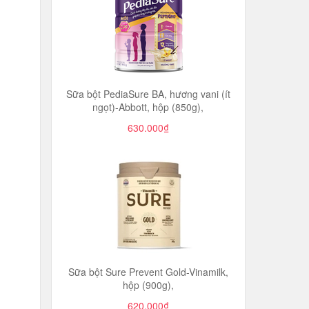
Sữa bột PediaSure BA, hương vani (ít
ngọt)-Abbott, hộp (850g),
630.000₫
Sữa bột Sure Prevent Gold-Vinamilk,
hộp (900g),
620.000₫