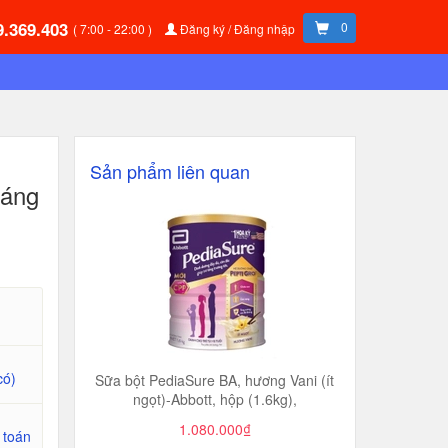
9.369.403
0
( 7:00 - 22:00 )
Đăng ký / Đăng nhập
Sản phẩm liên quan
háng
có)
Sữa bột PediaSure BA, hương Vani (ít
ngọt)-Abbott, hộp (1.6kg),
1.080.000₫
 toán