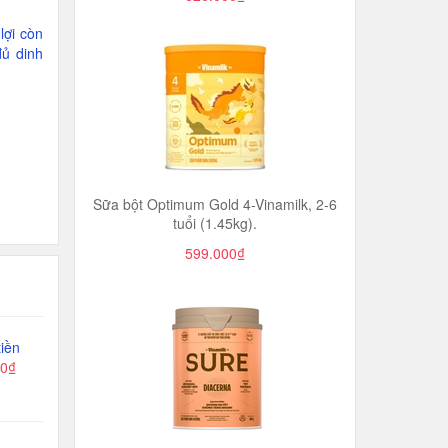
lợi còn
ủ dinh
Sữa bột Optimum Gold 4-Vinamilk, 2-6
tuổi (1.45kg).
599.000₫
iền
00₫