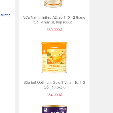
g tương
Sữa Nan InfiniPro A2, số 1 (0-12 tháng
tuổi)-Thụy Sĩ, hộp (800g).
680.000₫
Sữa bột Optimum Gold 3-Vinamilk, 1-2
tuổi (1.45kg).
654.000₫