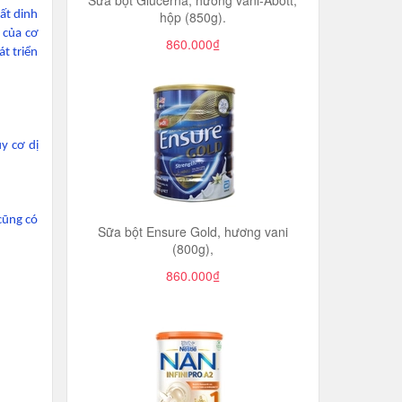
Sữa bột Glucerna, hương vani-Abott,
ất dinh
hộp (850g).
 của cơ
860.000₫
t triển
y cơ dị
cũng có
Sữa bột Ensure Gold, hương vani
(800g),
860.000₫