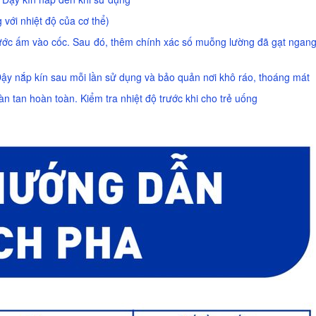
với nhiệt độ của cơ thể)
nước ấm vào cốc. Sau đó, thêm chính xác số muỗng lường đã gạt ngan
Đậy nắp kín sau mỗi lần sử dụng và bảo quản nơi khô ráo, thoáng mát
n tan hoàn toàn. Kiểm tra nhiệt độ trước khi cho trẻ uống