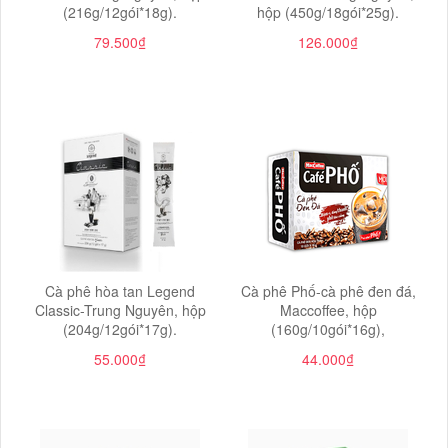
(216g/12gói*18g).
hộp (450g/18gói*25g).
79.500₫
126.000₫
Cà phê hòa tan Legend
Cà phê Phố-cà phê đen đá,
Classic-Trung Nguyên, hộp
Maccoffee, hộp
(204g/12gói*17g).
(160g/10gói*16g),
55.000₫
44.000₫