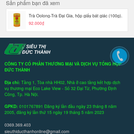
Sản phẩm bạn đã xem
Trà Oolong-Trà Đại Gia, hộp giấy bát giác (100g).
92.000₫
CÔNG TY CỔ PHẦN THƯƠNG MẠI VÀ DỊCH VỤ TỔNG HỢP
ĐỨC THÀNH
Địa chỉ:
Tầng 1, Tòa nhà HH02, Nhà ở cao tầng kết hợp dịch
vụ thương mại Eco Lake View - Số 32 Đại Từ, Phường Định
Công, Tp. Hà Nội.
GPKD:
0101767891 Đăng ký lần đầu ngày 23 tháng 8 năm
2005, đăng ký lần thứ 15 ngày 19 tháng 5 năm 2023
0369.369.403
sieuthiducthanhonline@gmail.com