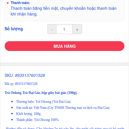
►
Thanh toán:
Thanh toán bằng tiền mặt, chuyển khoản hoặc thanh toán
khi nhận hàng.
Số lượng
-
+
MUA HÀNG
SKU:
8935137601528
Mã sp: 8935137601528
Trà Oolong-Trà Đại Gia, hộp giấy bát giác (100g).
Thương hiệu: Trà Oloong (Trà Đại Gia)
Sản xuất tại: Việt Nam (Cty TNHH Thương mại và dịch vụ Đại Gia)
Khối lượng: 100g
Thành phần: Trà Oloong 100%
Hướng dẫn sử dụng:
Cho khoảng 5g trà vào ấm, cho nước sôi tráng qua và bỏ nước