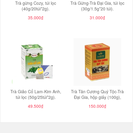
Trà gừng Cozy, túi lọc
Trà Gừng-Trà Đại Gia, túi lọc
(40g/20túi*2g).
(30g/1.5g*20 túi).
35.000₫
31.000₫
Trà Giảo Cổ Lam-Kim Anh,
Trà Tân Cương Quý Tộc-Trà
túi lọc (50g/25túi*2g).
Đại Gia, hộp giấy (100g),
49.500₫
150.000₫