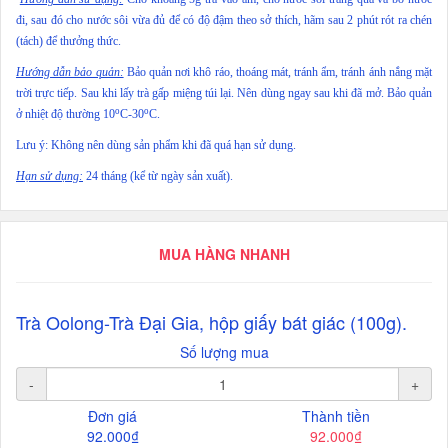
đi, sau đó cho nước sôi vừa đủ để có độ đậm theo sở thích, hãm sau 2 phút rót ra chén
(tách) để thưởng thức.
Hướng dẫn bảo quản:
Bảo quản nơi khô ráo, thoáng mát, tránh ẩm, tránh ánh nắng mặt
trời trực tiếp. Sau khi lấy trà gấp miệng túi lại. Nên dùng ngay sau khi đã mở. Bảo quản
o
o
ở nhiệt độ thường 10
C-30
C.
Lưu ý: Không nên dùng sản phẩm khi đã quá hạn sử dụng.
Hạn sử dụng:
24 tháng (kể từ ngày sản xuất).
MUA HÀNG NHANH
Trà Oolong-Trà Đại Gia, hộp giấy bát giác (100g).
Số lượng mua
-
+
Đơn giá
Thành tiền
92.000₫
92.000₫