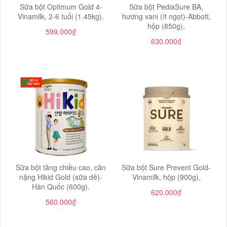
Sữa bột Optimum Gold 4-
Sữa bột PediaSure BA,
Vinamilk, 2-6 tuổi (1.45kg).
hương vani (ít ngọt)-Abbott,
hộp (850g),
599.000₫
630.000₫
Sữa bột tăng chiều cao, cân
Sữa bột Sure Prevent Gold-
nặng Hikid Gold (sữa dê)-
Vinamilk, hộp (900g),
Hàn Quốc (600g).
620.000₫
560.000₫