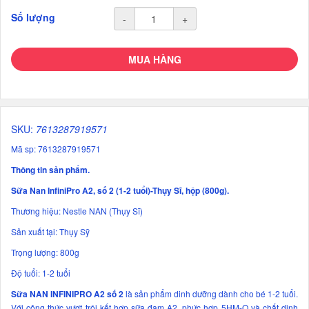
Số lượng
-
+
MUA HÀNG
SKU:
7613287919571
Mã sp: 7613287919571
Thông tin sản phẩm.
Sữa Nan InfiniPro A2, số 2 (1-2 tuổi
)-
Thụy Sĩ, hộp (800g).
Thương hiệu: Nestle NAN (Thụy Sĩ)
Sản xuất tại: Thụy Sỹ
Trọng lượng: 800g
Độ tuổi: 1-2 tuổi
Sữa NAN INFINIPRO A2 số 2
là sản phẩm dinh dưỡng dành cho bé 1-2 tuổi.
Với công thức vượt trội kết hợp sữa đạm A2, phức hợp 5HM-O và chất dinh