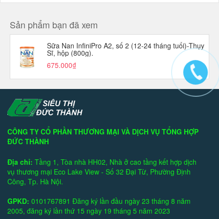
Sản phẩm bạn đã xem
Sữa Nan InfiniPro A2, số 2 (12-24 tháng tuổi)-Thụy
Sĩ, hộp (800g).
675.000₫
CÔNG TY CỔ PHẦN THƯƠNG MẠI VÀ DỊCH VỤ TỔNG HỢP
ĐỨC THÀNH
Địa chỉ:
Tầng 1, Tòa nhà HH02, Nhà ở cao tầng kết hợp dịch
vụ thương mại Eco Lake View - Số 32 Đại Từ, Phường Định
Công, Tp. Hà Nội.
GPKD:
0101767891 Đăng ký lần đầu ngày 23 tháng 8 năm
2005, đăng ký lần thứ 15 ngày 19 tháng 5 năm 2023