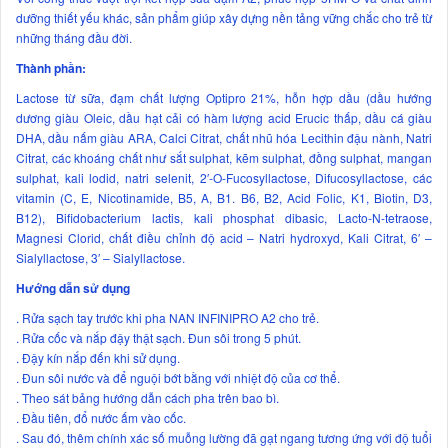
dưỡng thiết yếu khác, sản phẩm giúp xây dựng nền tảng vững chắc cho trẻ từ
những tháng đầu đời.
Thành phần:
Lactose từ sữa, đạm chất lượng Optipro 21%, hỗn hợp dầu (dầu hướng
dương giàu Oleic, dầu hạt cải có hàm lượng acid Erucic thấp, dầu cá giàu
DHA, dầu nấm giàu ARA, Calci Citrat, chất nhũ hóa Lecithin đậu nành, Natri
Citrat, các khoáng chất như sắt sulphat, kẽm sulphat, đồng sulphat, mangan
sulphat, kali lodid, natri selenit, 2′-O-Fucosyllactose, Difucosyllactose, các
vitamin (C, E, Nicotinamide, B5, A, B1. B6, B2, Acid Folic, K1, Biotin, D3,
B12), Bifidobacterium lactis, kali phosphat dibasic, Lacto-N-tetraose,
Magnesi Clorid, chất điều chỉnh độ acid – Natri hydroxyd, Kali Citrat, 6′ –
Sialyllactose, 3′ – Sialyllactose.
Hướng dẫn sử dụng
. Rửa sạch tay trước khi pha NAN INFINIPRO A2 cho trẻ.
. Rửa cốc và nắp đậy thật sạch. Đun sôi trong 5 phút.
. Đậy kín nắp đến khi sử dụng.
. Đun sôi nước và để nguội bớt bằng với nhiệt độ của cơ thể.
. Theo sát bảng hướng dẫn cách pha trên bao bì.
. Đầu tiên, đổ nước ấm vào cốc.
. Sau đó, thêm chính xác số muỗng lường đã gạt ngang tương ứng với độ tuổi