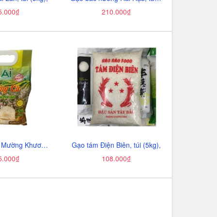
5.000₫
210.000₫
Gạo Séng cù Mường Khương-AI (3kg).
Gạo tám Điện Biên, túi (5kg),
5.000₫
108.000₫