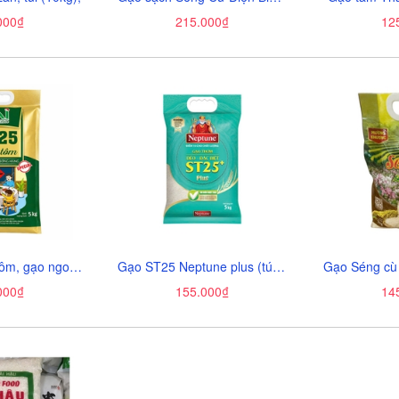
000₫
215.000₫
12
Gạo ST25 lúa tôm, gạo ngon thượng hạng-AI, túi (5kg),
Gạo ST25 Neptune plus (túi 5kg)
000₫
155.000₫
14