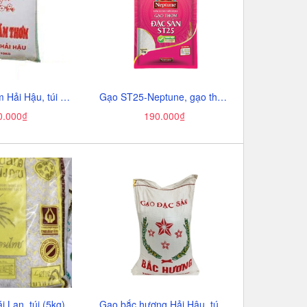
Gạo tám thơm Hải Hậu, túi (10kg),
Gạo ST25-Neptune, gạo thơm đặc sản, túi (5kg),
0.000₫
190.000₫
 Lan, túi (5kg),
Gạo bắc hương Hải Hậu, túi (10kg),