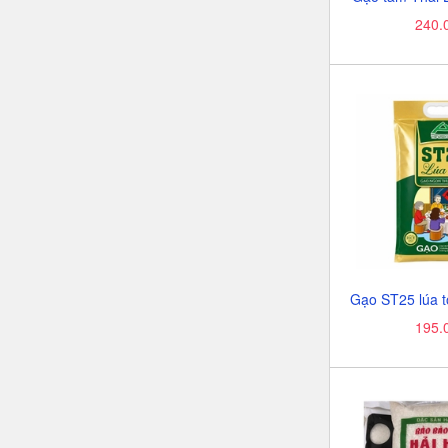
240.
195.