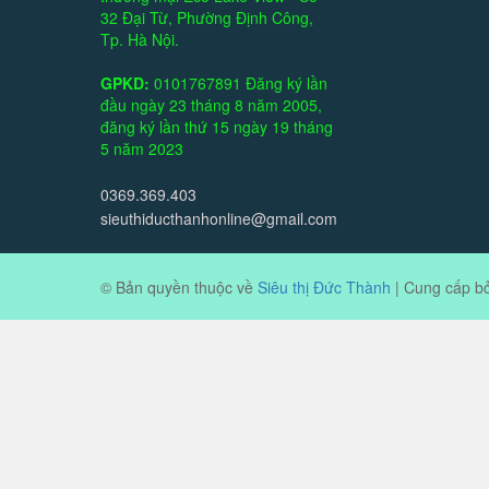
32 Đại Từ, Phường Định Công,
Tp. Hà Nội.
GPKD:
0101767891 Đăng ký lần
đầu ngày 23 tháng 8 năm 2005,
đăng ký lần thứ 15 ngày 19 tháng
5 năm 2023
0369.369.403
sieuthiducthanhonline@gmail.com
© Bản quyền thuộc về
Siêu thị Đức Thành
|
Cung cấp b