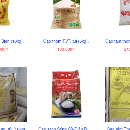
 Biên (10kg),
Gạo thơm RVT, túi (5kg),
000₫
160.000₫
21
an, túi (10kg),
Gạo sạch Séng Cù-Điện Biên, túi (5kg),
Gạo tám Thái