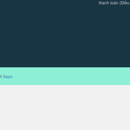
thanh toán (Điều
ởi
Sapo