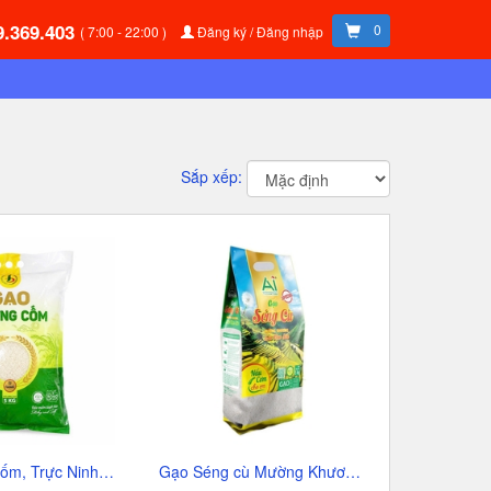
9.369.403
0
( 7:00 - 22:00 )
Đăng ký / Đăng nhập
Sắp xếp:
Gạo Hượng cốm, Trực Ninh-Nam Định, túi (5kg),
Gạo Séng cù Mường Khương-AI (5kg).