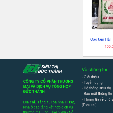
Gạo tám Hải H
105.
Về chúng tôi
Giới thiệu
CÔNG TY CỔ PHẦN THƯƠNG
Tuyển dụng
MẠI VÀ DỊCH VỤ TỔNG HỢP
Hệ thống siêu thị
ĐỨC THÀNH
Bảo mật thông tin
Thông tin về chủ 
Địa chỉ:
Tầng 1, Tòa nhà HH02,
(Điều 29)
Nhà ở cao tầng kết hợp dịch vụ
thương mại Eco Lake View - Số