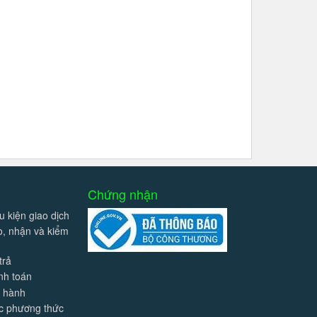
Chứng nhận
u kiện giao dịch
ao, nhận và kiểm
trả
nh toán
o hành
ác phương thức