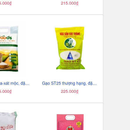
5.000₫
215.000₫
Gạo ST25 sữa-xát mộc, đặc sản Sóc Trăng-Ifoods, túi (5kg).
Gạo ST25 thượng hạng, đặc sản Sóc Trăng-Hồ Quang Cua, túi (5kg),
5.000₫
225.000₫