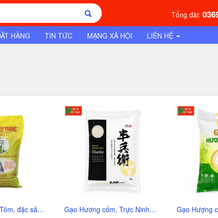
036
Tổng đài:
ĐẶT HÀNG
TIN TỨC
MẠNG XÃ HỘI
LIÊN HỆ
Gạo ST25 Lúa-Tôm, đặc sản Sóc Trăng-Hồ Quang Cua, túi (5kg),
Gạo Hương cốm, Trực Ninh-Nam Định, túi (3kg), xuất khẩu Nhật Bản