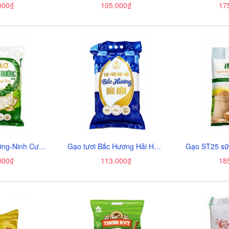
000₫
105.000₫
17
Gạo Thiên Trường-Ninh Cường, Ninh Bình, túi (5kg),
Gạo tươi Bắc Hương Hải Hậu-Ninh Bình, túi (5kg),
000₫
113.000₫
18