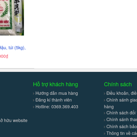
ậu, túi (5kg),
000₫
Hỗ trợ khách hàng
Chính sách
Hướng dẫn mua hàng
Điều khoản, điề
Đăng kí thành viên
Chính sánh gi
Hotline: 0369.369.403
hàng
Chính sách đổi 
Chính sánh tha
sở hữu website
Chính sách bả
Thông tin về c