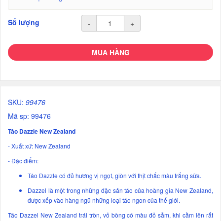
Số lượng
-
+
MUA HÀNG
SKU:
99476
Mã sp: 99476
Táo Dazzle New Zealand
- Xuất xứ: New Zealand
- Đặc điểm:
Táo Dazzle có đủ hương vị ngọt, giòn với thịt chắc màu trắng sữa.
Dazzel là một trong những đặc sản táo của hoàng gia New Zealand,
được xếp vào hàng ngũ những loại táo ngon của thế giới.
Táo Dazzel New Zealand trái tròn, vỏ bòng có màu đỏ sẫm, khi cầm lên rất