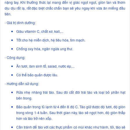
nặng tay. Khi thưởng thức lại mang đến vị giác ngọt ngọt, giòn tan và thơm
dịu dịu rất lạ, rất đặc biệt chắc chắn bạn sẽ yêu ngay khi vừa ăn miếng đầu
tiên.
- Giá trị dinh dưỡng:
Giàu vitamin C, chất xơ, kali,...
Tốt cho hệ miễn dịch, hệ tiêu hóa, tim mạch.
Chống oxy hóa, ngăn ngừa ung thư.
- Công dụng:
Ăn tươi, làm sinh tố, salad, nước ép,...
Có thể bảo quản được lâu.
- Hướng dẫn sử dụng:
Rửa nhẹ nhàng trái táo. Sau đó cắt đôi trái táo và loại bỏ phần hạt
bên trong.
Bảo quản trong tủ lạnh từ 4 đến 8 độ C. Táo giữ được độ tươi, độ giòn
trong vòng 1-4 tuần. Sau thời gian này, táo sẽ ngọt hơn, độ giòn thấp
hơn và táo trở nên xốp.
Cần tránh để táo với các thực phẩm có mùi khác như hành, tỏi, táo sẽ