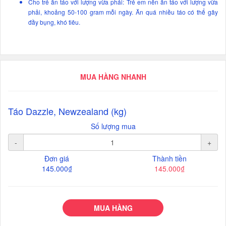
Cho trẻ ăn táo với lượng vừa phải: Trẻ em nên ăn táo với lượng vừa
phải, khoảng 50-100 gram mỗi ngày. Ăn quá nhiều táo có thể gây
đầy bụng, khó tiêu.
MUA HÀNG NHANH
Táo Dazzle, Newzealand (kg)
Số lượng mua
-
+
Đơn giá
Thành tiền
145.000₫
145.000₫
MUA HÀNG