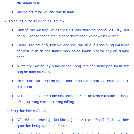
dễ nhiễm mùi.
Không rửa trước khi cho vào tủ lạnh.
- Táo có thể được sử dụng để làm gì?
Sinh tố: táo kết hợp với các loại trái cây khác như chuối, dâu tây, sữa
chua,... để tạo thành món sinh tố thơm ngon và đầy dinh dưỡng.
Salad: Táo cắt nhỏ, trộn với các loại rau củ quả khác cùng với nước
sốt yêu thích để tạo thành món salad thanh mát và đầy đủ dưỡng
chất.
Nước ép: Táo ép lấy nước có thể uống trực tiếp hoặc pha thêm mật
ong để tăng hương vị.
Bánh táo: Táo được sử dụng làm nhân cho bánh táo hoặc trang trí
mặt bánh.
Mứt táo: Táo có thể được nấu thành mứt để ăn kèm với bánh mì hoặc
sử dụng trong các món tráng miệng.
- Hướng dẫn bảo quản táo.
Nên đặt nho vào hộp kín khí hoặc túi ziplock để giữ độ ẩm và bảo
quan táo trong ngăn mát tủ lạnh