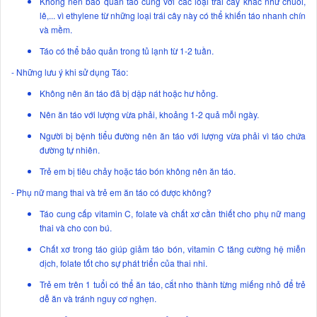
Không nên bảo quản táo cùng với các loại trái cây khác như chuối,
lê,... vì ethylene từ những loại trái cây này có thể khiến táo nhanh chín
và mềm.
Táo có thể bảo quản trong tủ lạnh từ 1-2 tuần.
- Những lưu ý khi sử dụng Táo:
Không nên ăn táo đã bị dập nát hoặc hư hỏng.
Nên ăn táo với lượng vừa phải, khoảng 1-2 quả mỗi ngày.
Người bị bệnh tiểu đường nên ăn táo với lượng vừa phải vì táo chứa
đường tự nhiên.
Trẻ em bị tiêu chảy hoặc táo bón không nên ăn táo.
- Phụ nữ mang thai và trẻ em ăn táo có được không?
Táo cung cấp vitamin C, folate và chất xơ cần thiết cho phụ nữ mang
thai và cho con bú.
Chất xơ trong táo giúp giảm táo bón, vitamin C tăng cường hệ miễn
dịch, folate tốt cho sự phát triển của thai nhi.
Trẻ em trên 1 tuổi có thể ăn táo, cắt nho thành từng miếng nhỏ để trẻ
dễ ăn và tránh nguy cơ nghẹn.