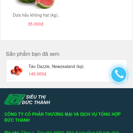
Dưa hấu không hạt (kg),
35.000₫
Sản phẩm bạn đã xem
Táo Dazzle, Newzealand (kg)
145.000₫
CÔNG TY CỔ PHẦN THƯƠNG MẠI VÀ DỊCH VỤ TỔNG HỢP
ĐỨC THÀNH
Địa chỉ:
Tầng 1, Tòa nhà HH02, Nhà ở cao tầng kết hợp dịch