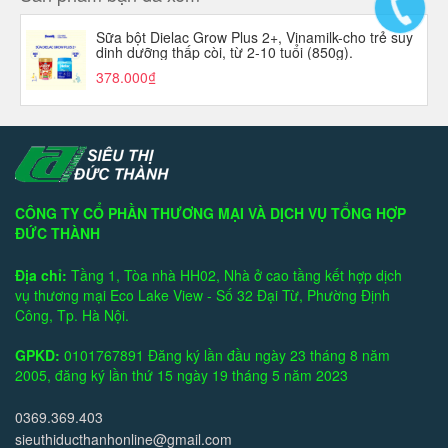
Sữa bột Dielac Grow Plus 2+, Vinamilk-cho trẻ suy
dinh dưỡng thấp còi, từ 2-10 tuổi (850g).
378.000₫
CÔNG TY CỔ PHẦN THƯƠNG MẠI VÀ DỊCH VỤ TỔNG HỢP
ĐỨC THÀNH
Địa chỉ:
Tầng 1, Tòa nhà HH02, Nhà ở cao tầng kết hợp dịch
vụ thương mại Eco Lake View - Số 32 Đại Từ, Phường Định
Công, Tp. Hà Nội.
GPKD:
0101767891 Đăng ký lần đầu ngày 23 tháng 8 năm
2005, đăng ký lần thứ 15 ngày 19 tháng 5 năm 2023
0369.369.403
sieuthiducthanhonline@gmail.com