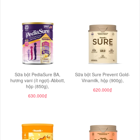
Sữa bột PediaSure BA,
Sữa bột Sure Prevent Gold-
hương vani (ít ngọt)-Abbott,
Vinamilk, hộp (900g),
hộp (850g),
620.000₫
630.000₫