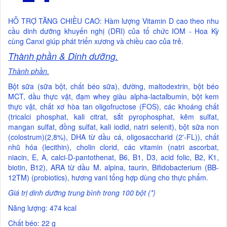
HỖ TRỢ TĂNG CHIỀU CAO: Hàm lượng Vitamin D cao theo nhu
cầu dinh dưỡng khuyến nghị (DRI) của tổ chức IOM - Hoa Kỳ
cùng Canxi giúp phát triển xương và chiều cao của trẻ.
Thành phần & Dinh dưỡng.
Thành phần.
Bột sữa (sữa bột, chất béo sữa), đường, maltodextrin, bột béo
MCT, dầu thực vật, đạm whey giàu alpha-lactalbumin, bột kem
thực vật, chất xơ hòa tan oligofructose (FOS), các khoáng chất
(tricalci phosphat, kali citrat, sắt pyrophosphat, kẽm sulfat,
mangan sulfat, đồng sulfat, kali iodid, natri selenit), bột sữa non
(colostrum)(2,8%), DHA từ dầu cá, oligosaccharid (2'-FL)), chất
nhũ hóa (lecithin), cholin clorid, các vitamin (natri ascorbat,
niacin, E, A, calci-D-pantothenat, B6, B1, D3, acid folic, B2, K1,
biotin, B12), ARA từ dầu M. alpina, taurin, Bifidobacterium (BB-
12TM) (probiotics), hương vani tổng hợp dùng cho thực phẩm.
Giá trị dinh dưỡng trung bình trong 100 bột (*)
Năng lượng: 474 kcal
Chất béo: 22 g