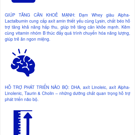
GIÚP TĂNG CÂN KHOẺ MẠNH: Đạm Whey giàu Alpha-
Lactalbumin cung cấp axít amin thiết yếu cùng Lysin, chất béo hỗ
trợ tăng khả năng hấp thu, giúp trẻ tăng cân khỏe mạnh. Kẽm
cùng vitamin nhóm B thúc đẩy quá trình chuyển hóa năng lượng,
giúp trẻ ăn ngon miệng.
HỖ TRỢ PHÁT TRIỂN NÃO BỘ: DHA, axít Linoleic, axít Alpha-
Linolenic, Taurin & Cholin – những dưỡng chất quan trọng hỗ trợ
phát triển não bộ.