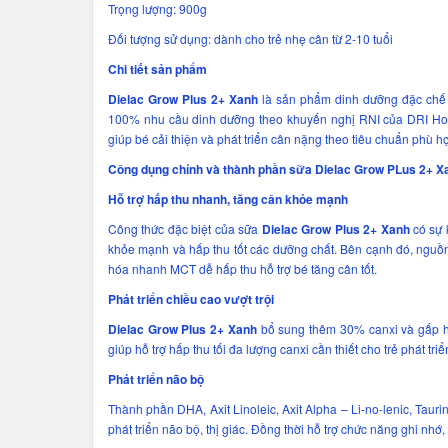
Trọng lượng: 900g
Đối tượng sử dụng: dành cho trẻ nhẹ cân từ 2-10 tuổi
Chi tiết sản phẩm
Dielac Grow Plus 2+ Xanh
là sản phẩm dinh dưỡng đặc chế 
100% nhu cầu dinh dưỡng theo khuyến nghị RNI của DRI Ho
giúp bé cải thiện và phát triển cân nặng theo tiêu chuẩn phù h
Công dụng chính và thành phần sữa Dielac Grow PLus 2+ X
Hỗ trợ hấp thu nhanh, tăng cân khỏe mạnh
Công thức đặc biệt của sữa
Dielac Grow Plus 2+ Xanh
có sự 
khỏe mạnh và hấp thu tốt các dưỡng chất. Bên cạnh đó, nguồ
hóa nhanh MCT dễ hấp thu hỗ trợ bé tăng cân tốt.
Phát triển chiều cao vượt trội
Dielac Grow Plus 2+ Xanh
bổ sung thêm 30% canxi và gấp h
giúp hỗ trợ hấp thu tối đa lượng canxi cần thiết cho trẻ phát tr
Phát triển não bộ
Thành phần DHA, Axit Linoleic, Axit Alpha – Li-no-lenic, Tauri
phát triển não bộ, thị giác. Đồng thời hỗ trợ chức năng ghi nhớ,