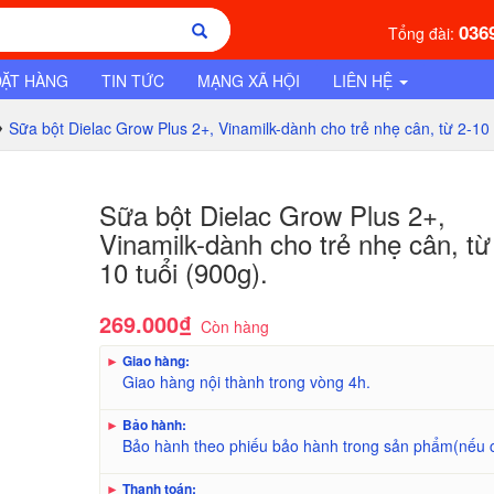
036
Tổng đài:
ĐẶT HÀNG
TIN TỨC
MẠNG XÃ HỘI
LIÊN HỆ
Sữa bột Dielac Grow Plus 2+, Vinamilk-dành cho trẻ nhẹ cân, từ 2-10 
Sữa bột Dielac Grow Plus 2+,
Vinamilk-dành cho trẻ nhẹ cân, từ
10 tuổi (900g).
269.000₫
Còn hàng
►
Giao hàng:
Giao hàng nội thành trong vòng 4h.
►
Bảo hành:
Bảo hành theo phiếu bảo hành trong sản phẩm(nếu 
►
Thanh toán: