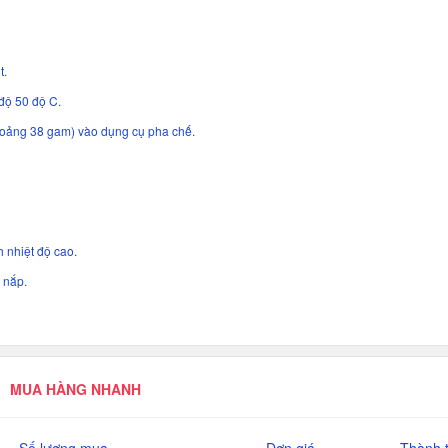
t.
độ 50 độ C.
oảng 38 gam) vào dụng cụ pha chế.
h nhiệt độ cao.
 nắp.
MUA HÀNG NHANH