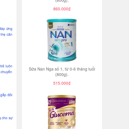
(800g),
860.000₫
 đáp ứng
 nhẹ cân
trẻ luôn
Sữa Nan Nga số 1, từ 0-6 tháng tuổi
o chuyển
(800g).
515.000₫
 gấp đôi
g cho sự