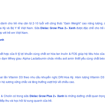
dành cho trẻ nhẹ cân từ 2-10 tuổi với công thức “Gain Weight” cao năng lượng,
a Kỳ và Bộ Y tế Việt Nam. Sữa
Dielac Grow Plus 2+ Xanh
được đặc chế cho trẻ
ợp với trẻ em Việt Nam.
anh
kết hợp của 9 tỷ lợi khuẩn cùng chất xơ hòa tan Inulin & FOS giúp hệ tiêu hóa của 
n đạm Whey gìau Alpha-Lactalbumin chứa nhiều axit amin thiết yếu cùng chất bé
ai lần Vitamin D3 theo nhu cầu khuyến nghị DRI Hoa Kỳ. Hàm lượng Vitamin D3
iển hệ xương vững chắc và tăng trưởng vượt trội về chiều cao.
n & Cholin có trong sữa
Dielac Grow Plus 2+ Xanh
là những dưỡng chất quan trọn
 tiếp thu và học hỏi từ xung quanh của trẻ.