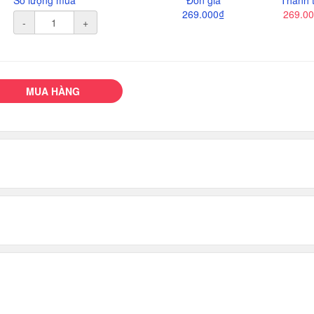
Số lượng mua
Đơn giá
Thành t
269.000₫
269.0
-
+
MUA HÀNG