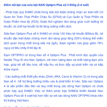
Điểm nổi bật của sữa bột NAN Optipro Plus số 4 850g (2-6 tuổi)
- Phức hợp quý 5HMO chứa trong sữa bột được chứng nhận an toàn bởi Cơ
Quan An Toàn Thực Phẩm Châu Âu (EFSA) và Cục Quản lý Thực Phẩm và
Dược Phẩm Hoa Kỳ (FDA): Được thử nghiệm lâm sàng giúp nuôi dưỡng lợi
khuẩn, ức chế hại khuẩn từ đó tăng cường miễn dịch.
Sữa Nan Optipro Plus số 4 5HMO có chứa 100 triệu lợi khuẩn Bifidus BL: lợi
khuẩn đặc biệt được chứng minh lâm sàng giúp tăng 200% kháng thể miễn
dịch quan trọng nhất trong sữa mẹ (IgA), được nghiên cứu giúp giảm 78%
nguy cơ tiêu chảy ở trẻ tập đi.
Đạm OPTIPRO có trong Nan số 4 Optipro Plus : Phát minh độc quyền của
Nestlé Thụy Sĩ cho Nan Optipro, với hàm lượng đạm và chất lượng đạm phù
hợp, giúp trẻ dễ tiêu hóa, dễ hấp thu và thúc đẩy sự phát triển hệ cơ bắp
khỏe mạnh.
- Các dưỡng chất thiết yếu khác (DHA, ARA, Canxi & Vitamin D) có trong sữa
Nan số 4 : hỗ trợ tăng trưởng chiều cao & phát triển trí não. Sữa nan Optipro
4 là sản phẩm đầu tiên và duy nhất trong các dòng Nan Optipro có chứa
phức hợp quý 5HMO. Việc có thêm phức hợp 5HMOs khiến Nestlé Nan
Optipro Plus số 4 vượt trội hơn hẳn so với các dòng NAN OPTIPRO khác trên
thị trường Việt Nam.