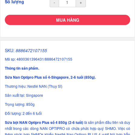
Số lượng
-
+
MUA HÀNG
SKU:
8886472107155
Mã sp: 4800361396431/8886472107155
Thông tin sản phẩm.
Sữa Nan Optipro Plus số 4-Singapore, 2-6 tuổi (850g).
Thương hiệu: Nestlé NAN (Thụy Sĩ)
Sản xuất tại: Singapore
Trọng lượng: 850g
Đối tượng: 2 đến 6 tuổi
Sữa bột NAN Optipro Plus số 4 850g (2-6 tuổi)
là sản phẩm đầu tiên và duy
nhất trong các dòng NAN OPTIPRO có chứa phức hợp quý 5HMO. Việc có
thêm phức hợp 5HMOs khiến Nestlé Nan Optipro PLUS 4 vượt trội hơn hẳn