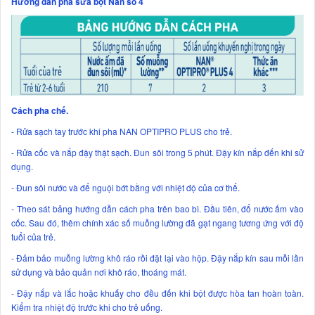
Hướng dẫn pha sữa bột Nan số 4
Cách pha chế.
- Rửa sạch tay trước khi pha NAN OPTIPRO PLUS cho trẻ.
- Rửa cốc và nắp đậy thật sạch. Đun sôi trong 5 phút. Đậy kín nắp đến khi sử
dụng.
- Đun sôi nước và để nguội bớt bằng với nhiệt độ của cơ thể.
- Theo sát bảng hướng dẫn cách pha trên bao bì. Đầu tiên, đổ nước ấm vào
cốc. Sau đó, thêm chính xác số muỗng lường đã gạt ngang tương ứng với độ
tuổi của trẻ.
- Đảm bảo muỗng lường khô ráo rồi đặt lại vào hộp. Đậy nắp kín sau mỗi lần
sử dụng và bảo quản nơi khô ráo, thoáng mát.
- Đậy nắp và lắc hoặc khuấy cho đều đến khi bột được hòa tan hoàn toàn.
Kiểm tra nhiệt độ trước khi cho trẻ uống.